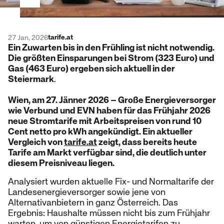
tarife.at
27 Jan, 2026
Ein Zuwarten bis in den Frühling ist nicht notwendig.
Die größten Einsparungen bei Strom (323 Euro) und
Gas (463 Euro) ergeben sich aktuell in der
Steiermark
.
Wien, am 27. Jänner 2026 – Große Energieversorger
wie Verbund und EVN haben für das Frühjahr 2026
neue Stromtarife mit Arbeitspreisen von rund 10
Cent netto pro kWh angekündigt. Ein aktueller
Vergleich von
tarife.at
zeigt, dass bereits heute
Tarife am Markt verfügbar sind, die deutlich unter
diesem Preisniveau liegen.
Analysiert wurden aktuelle Fix- und Normaltarife der
Landesenergieversorger sowie jene von
Alternativanbietern in ganz Österreich. Das
Ergebnis: Haushalte müssen nicht bis zum Frühjahr
warten, um von günstigen Energietarifen zu