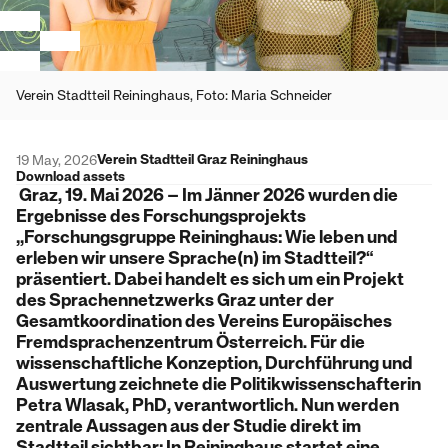
Verein Stadtteil Reininghaus, Foto: Maria Schneider
Verein Stadtteil Graz Reininghaus
19 May, 2026
Download assets
Graz, 19. Mai 2026 – Im Jänner 2026 wurden die
Ergebnisse des Forschungsprojekts
„Forschungsgruppe Reininghaus: Wie leben und
erleben wir unsere Sprache(n) im Stadtteil?“
präsentiert. Dabei handelt es sich um ein Projekt
des Sprachennetzwerks Graz unter der
Gesamtkoordination des Vereins Europäisches
Fremdsprachenzentrum Österreich. Für die
wissenschaftliche Konzeption, Durchführung und
Auswertung zeichnete die Politikwissenschafterin
Petra Wlasak, PhD, verantwortlich. Nun werden
zentrale Aussagen aus der Studie direkt im
Stadtteil sichtbar: In Reininghaus startet eine