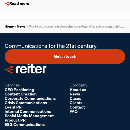
Read more
Home
News
Mia taugt, dass i vü Sprochn kon: Nach Forschungsprojekt startet Plakatserie in Reininghaus
Communications for the 21st century.
Get in touch
Services
Company
CEO Positioning
About us
Content Creation
News
Corporate Communications
Cases
Crisis Communications
Clients
Event PR
Contact
Internal Communications
FAQ
Social Media Management
Product PR
ESG Communications