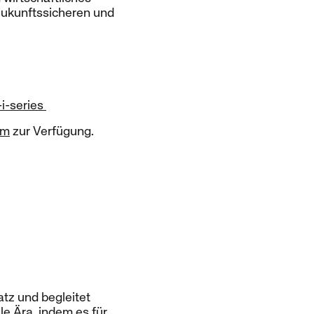
zukunftssicheren und
i-series
om
zur Verfügung.
atz und begleitet
e Ära, indem es für