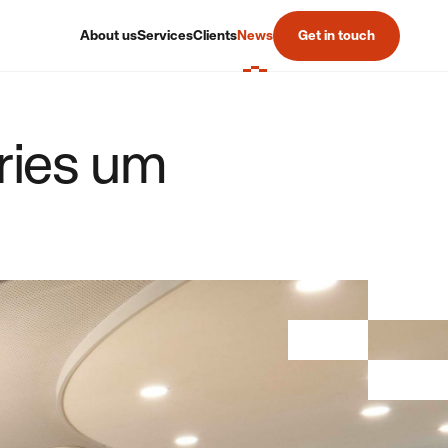
About us
Services
Clients
News
Get in touch
eries um