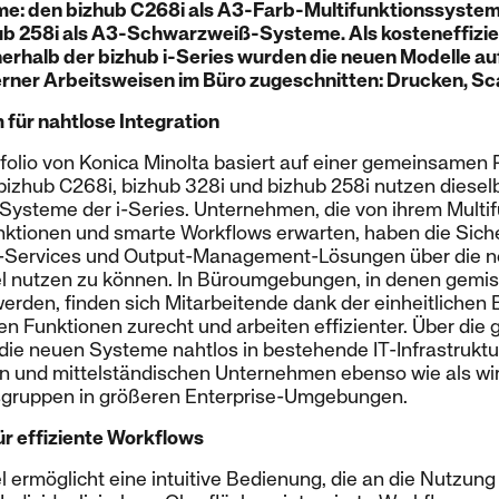
e: den bizhub C268i als A3-Farb-Multifunktionssystem
ub 258i als A3-Schwarzweiß-Systeme. Als kosteneffizi
erhalb der bizhub i-Series wurden die neuen Modelle auf
ner Arbeitsweisen im Büro zugeschnitten: Drucken, Sc
m für nahtlose Integration
olio von Konica Minolta basiert auf einer gemeinsamen 
 bizhub C268i, bizhub 328i und bizhub 258i nutzen diese
 Systeme der i-Series. Unternehmen, die von ihrem Multi
unktionen und smarte Workflows erwarten, haben die Sich
Services und Output-Management-Lösungen über die 
el nutzen zu können. In Büroumgebungen, in denen gemis
rden, finden sich Mitarbeitende dank der einheitlichen
llen Funktionen zurecht und arbeiten effizienter. Über di
 die neuen Systeme nahtlos in bestehende IT-Infrastrukt
nen und mittelständischen Unternehmen ebenso wie als wir
sgruppen in größeren Enterprise-Umgebungen.
ür effiziente Workflows
l ermöglicht eine intuitive Bedienung, die an die Nutzu