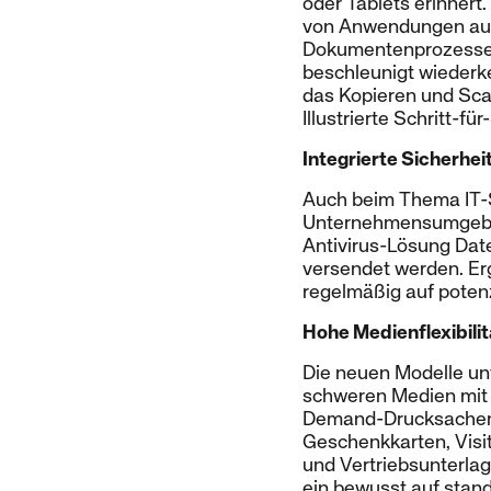
oder Tablets erinnert.
von Anwendungen aus d
Dokumentenprozesse. 
beschleunigt wiederke
das Kopieren und Sc
Illustrierte Schritt-f
Integrierte Sicherhei
Auch beim Thema IT-S
Unternehmensumgebung
Antivirus-Lösung Dat
versendet werden. Er
regelmäßig auf poten
Hohe Medienflexibili
Die neuen Modelle un
schweren Medien mit 
Demand-Drucksachen d
Geschenkkarten, Visit
und Vertriebsunterlag
ein bewusst auf stand