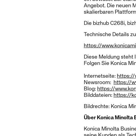
Angebot. Die neuen M
skalierbaren Plattfor
Die bizhub C268i, biz
Technische Details zu
https://www.konicami
Diese Meldung steht 
Folgen Sie Konica Mi
Internetseite:
https:/
Newsroom:
https://
Blog:
https://www.kon
Bilddateien:
https://
Bildrechte: Konica Mi
Über Konica Minolta 
Konica Minolta Busine
seine Kunden als Tech