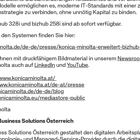
odelle ermöglichen es, moderne IT-Standards mit einer 
mstrategie zu verbinden, ohne unnötig Kapital zu binden.
hub 328i und bizhub 258i sind ab sofort verfügbar.
 den Systemen finden Sie hier:
nolta.de/de-de/presse/konica-minolta-erweitert-bizhub-
Ihnen mit druckfähigem Bildmaterial in unserem
Newsro
nolta auch auf
LinkedIn
und
YouTube
.
/www.konicaminolta.at/
www.konicaminolta.at/de-at/presse
icaminolta.de/de-de/blog
konicaminolta.eu/mediastore-public
nolta
Business Solutions Österreich
ss Solutions Österreich gestaltet den digitalen Arbeitspl
nologie- und Managed-Service-Provider durch die digital