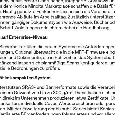
 Individualisierbare Oberflächen, integrierte Workflows u
em Konica Minolta Marketplace schaffen die Basis für e
Häufig genutzte Funktionen lassen sich als Voreinstell
hrende Abläufe im Arbeitsalltag. Zusätzlich unterstützen
annen gängiger Dokumenttypen wie Ausweise, Bücher od
ür-Schritt-Anleitungen erleichtern dabei die Handhabung.
t auf Enterprise-Niveau
icherheit erfüllen die neuen Systeme die Anforderunge
en. Optional überwacht die in die MFP-Firmware einge
eien und Dokumente, die in Echtzeit an das System übert
gänzend lassen sich planmäßige Scans konfigurieren, u
zielle Bedrohungen zu prüfen.
tät im kompakten System
terstützen SRA3- und Bannerformate sowie die Verarbei
einem Gewicht von bis zu 300 g/m². Damit lassen sich be
irekt im Unternehmen produzieren, etwa Zertifikate, U
enkarten, individuelle Cover, Werbebroschüren oder per
en. Mit der Erweiterung der bizhub i-Series bietet Koni
ardisierte Büroanforderungen fokussiertes und vor allem