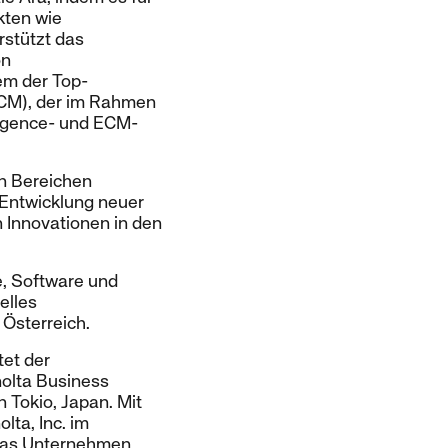
kten wie
rstützt das
on
em der Top-
SCM), der im Rahmen
lligence- und ECM-
en Bereichen
 Entwicklung neuer
 Innovationen in den
e, Software und
elles
 Österreich.
tet der
olta Business
n Tokio, Japan. Mit
lta, Inc. im
 Das Unternehmen