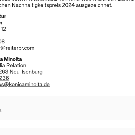
hen Nachhaltigkeitspreis 2024 ausgezeichnet.
tur
er
 12
08
r@reiterpr.com
a Minolta
ia Relation
3263 Neu-Isenburg
5236
ws@konicaminolta.de
t