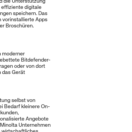
nd die Unterstützung
ffiziente digitale
ungen speichern. Das
 vorinstallierte Apps
er Broschüren.
n moderner
bettete Bitdefender-
ragen oder von dort
m das Gerät
tung selbst von
i Bedarf kleinere On-
rkunden,
sonalisierte Angebote
ca Minolta Unternehmen
 wirtschaftliches