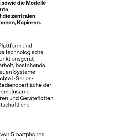
 sowie die Modelle
ente
 die zentralen
annen, Kopieren.
Plattform und
lbe technologische
funktionsgerät
erheit, bestehende
neuen Systeme
chte i-Series-
 Bedienoberfläche der
e gemeinsame
uren und Geräteflotten
tschaftliche
ng von Smartphones