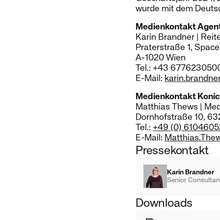
wurde mit dem Deutsc
Medienkontakt Agen
Karin Brandner | Reit
Praterstraße 1, Space
A-1020 Wien
Tel.: +43 677623050
E-Mail:
karin.brandne
Medienkontakt Konic
Matthias Thews | Med
Dornhofstraße 10, 6
Tel.:
+49 (0) 610460
E-Mail:
Matthias.The
Pressekontakt
Karin Brandner
Senior Consultan
Downloads