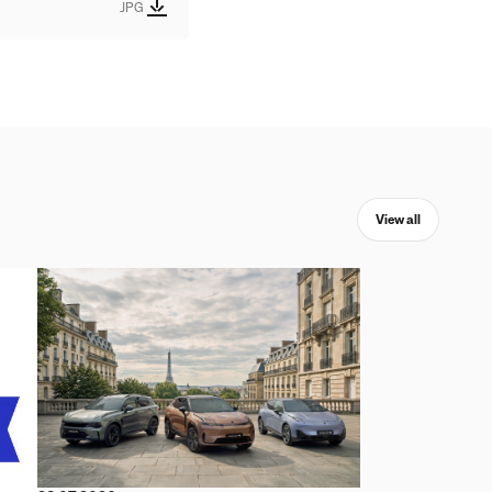
JPG
View all