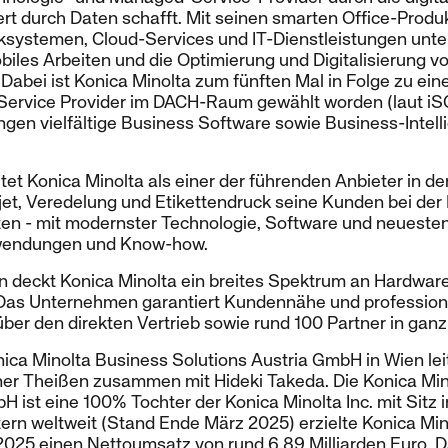
t durch Daten schafft. Mit seinen smarten Office-Produ
systemen, Cloud-Services und IT-Dienstleistungen unte
iles Arbeiten und die Optimierung und Digitalisierung v
abei ist Konica Minolta zum fünften Mal in Folge zu ein
Service Provider im DACH-Raum gewählt worden (laut i
ungen vielfältige Business Software sowie Business-Inte
tet Konica Minolta als einer der führenden Anbieter in d
jet, Veredelung und Etikettendruck seine Kunden bei der
en - mit modernster Technologie, Software und neuesten
wendungen und Know-how.
n deckt Konica Minolta ein breites Spektrum an Hardwar
 Das Unternehmen garantiert Kundennähe und profession
er den direkten Vertrieb sowie rund 100 Partner in ganz
ica Minolta Business Solutions Austria GmbH in Wien lei
er Theißen zusammen mit Hideki Takeda. Die Konica Min
 ist eine 100% Tochter der Konica Minolta Inc. mit Sitz i
ern weltweit (Stand Ende März 2025) erzielte Konica Mino
025 einen Nettoumsatz von rund 6,89 Milliarden Euro.