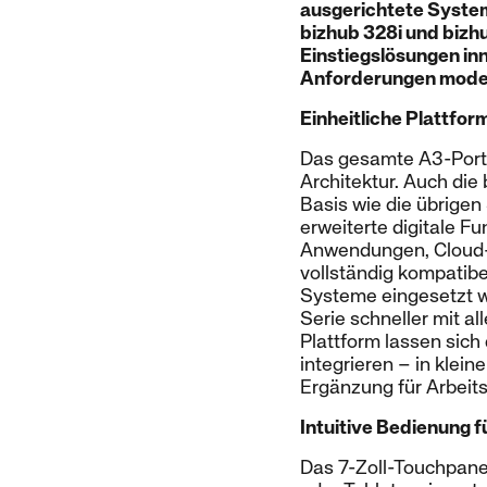
ausgerichtete System
bizhub 328i und bizh
Einstiegslösungen inn
Anforderungen moder
Einheitliche Plattfor
Das gesamte A3-Portf
Architektur. Auch die
Basis wie die übrigen
erweiterte digitale F
Anwendungen, Cloud-
vollständig kompatib
Systeme eingesetzt we
Serie schneller mit a
Plattform lassen sich
integrieren – in klei
Ergänzung für Arbeit
Intuitive Bedienung f
Das 7-Zoll-Touchpane