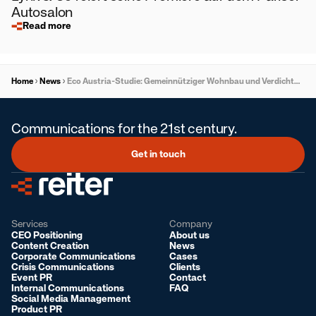
Autosalon
Read more
Home
News
Eco Austria-Studie: Gemeinnütziger Wohnbau und Verdichtung sind Schlüssel für leistbares Wohnen in Graz
Communications for the 21st century.
Get in touch
Services
Company
CEO Positioning
About us
Content Creation
News
Corporate Communications
Cases
Crisis Communications
Clients
Event PR
Contact
Internal Communications
FAQ
Social Media Management
Product PR