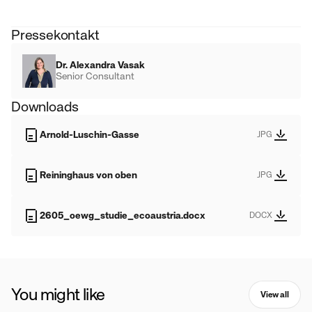
Pressekontakt
Dr. Alexandra Vasak
Senior Consultant
Downloads
Arnold-Luschin-Gasse
JPG
Reininghaus von oben
JPG
2605_oewg_studie_ecoaustria.docx
DOCX
You might like
View all