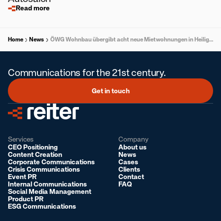
Read more
Home
News
ÖWG Wohnbau übergibt acht neue Mietwohnungen in Heiligenkreuz am Waasen
Communications for the 21st century.
Get in touch
Services
Company
CEO Positioning
About us
Content Creation
News
Corporate Communications
Cases
Crisis Communications
Clients
Event PR
Contact
Internal Communications
FAQ
Social Media Management
Product PR
ESG Communications