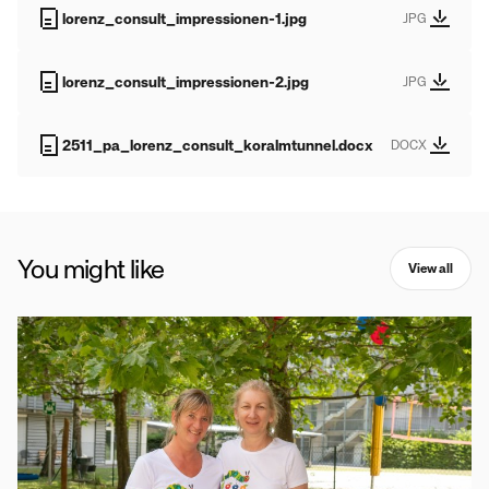
lorenz_consult_impressionen-1.jpg
JPG
lorenz_consult_impressionen-2.jpg
JPG
2511_pa_lorenz_consult_koralmtunnel.docx
DOCX
You might like
View all