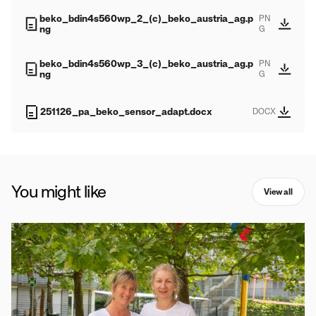
beko_bdin4s560wp_2_(c)_beko_austria_ag.p
PN
ng
G
beko_bdin4s560wp_3_(c)_beko_austria_ag.p
PN
ng
G
251126_pa_beko_sensor_adapt.docx
DOCX
You might like
View all