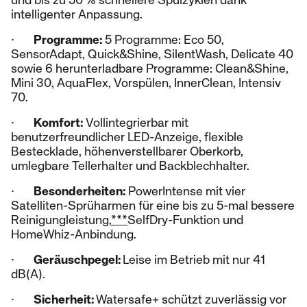
intelligenter Anpassung.
·
Programme:
5 Programme: Eco 50,
SensorAdapt, Quick&Shine, SilentWash, Delicate 40
sowie 6 herunterladbare Programme: Clean&Shine,
Mini 30, AquaFlex, Vorspülen, InnerClean, Intensiv
70.
·
Komfort:
Vollintegrierbar mit
benutzerfreundlicher LED-Anzeige, flexible
Bestecklade, höhenverstellbarer Oberkorb,
umlegbare Tellerhalter und Backblechhalter.
·
Besonderheiten:
PowerIntense mit vier
Satelliten-Sprüharmen für eine bis zu 5-mal bessere
Reinigungleistung,
***
SelfDry-Funktion und
HomeWhiz-Anbindung.
·
Geräuschpegel:
Leise im Betrieb mit nur 41
dB(A).
·
Sicherheit:
Watersafe+ schützt zuverlässig vor