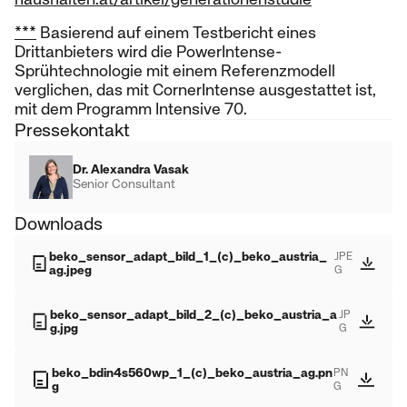
***
Basierend auf einem Testbericht eines
Drittanbieters wird die PowerIntense-
Sprühtechnologie mit einem Referenzmodell
verglichen, das mit CornerIntense ausgestattet ist,
mit dem Programm Intensive 70.
Pressekontakt
Dr. Alexandra Vasak
Senior Consultant
Downloads
beko_sensor_adapt_bild_1_(c)_beko_austria_
JPE
ag.jpeg
G
beko_sensor_adapt_bild_2_(c)_beko_austria_a
JP
g.jpg
G
beko_bdin4s560wp_1_(c)_beko_austria_ag.pn
PN
g
G