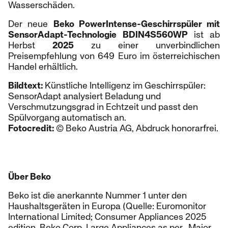
Wasserschäden.
Der neue
Beko PowerIntense-Geschirrspüler mit
SensorAdapt-Technologie
BDIN4S560WP
ist ab
Herbst
2025
zu einer unverbindlichen
Preisempfehlung von 649 Euro im österreichischen
Handel erhältlich.
Bildtext:
Künstliche Intelligenz im Geschirrspüler:
SensorAdapt analysiert Beladung und
Verschmutzungsgrad in Echtzeit und passt den
Spülvorgang automatisch an.
Fotocredit:
© Beko Austria AG, Abdruck honorarfrei.
Über Beko
Beko ist die anerkannte Nummer 1 unter den
Haushaltsgeräten in Europa (Quelle: Euromonitor
International Limited; Consumer Appliances 2025
edition, Beko Corp, Large Appliances as per „Major