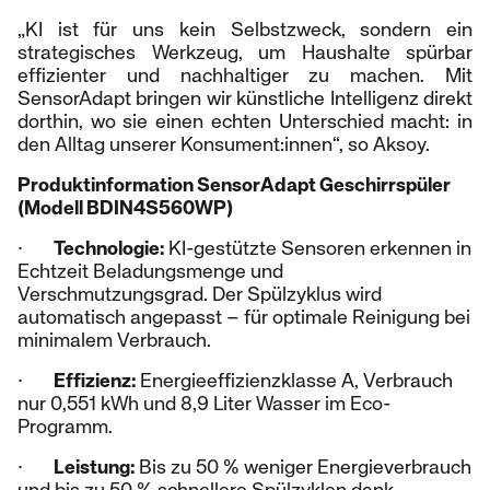
„KI ist für uns kein Selbstzweck, sondern ein
strategisches Werkzeug, um Haushalte spürbar
effizienter und nachhaltiger zu machen. Mit
SensorAdapt bringen wir künstliche Intelligenz direkt
dorthin, wo sie einen echten Unterschied macht: in
den Alltag unserer Konsument:innen“, so Aksoy.
Produktinformation SensorAdapt Geschirrspüler
(Modell BDIN4S560WP)
·
Technologie:
KI-gestützte Sensoren erkennen in
Echtzeit Beladungsmenge und
Verschmutzungsgrad. Der Spülzyklus wird
automatisch angepasst – für optimale Reinigung bei
minimalem Verbrauch.
·
Effizienz:
Energieeffizienzklasse A, Verbrauch
nur 0,551 kWh und 8,9 Liter Wasser im Eco-
Programm.
·
Leistung:
Bis zu 50 % weniger Energieverbrauch
und bis zu 50 % schnellere Spülzyklen dank