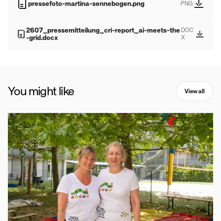
pressefoto-martina-sennebogen.png
PNG
2607_pressemitteilung_cri-report_ai-meets-the
DOC
-grid.docx
X
You might like
View all