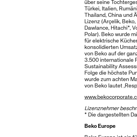
über seine Tochterges
Türkei, Italien, Rumän
Thailand, China und Ä
Lizenz (Arçelik, Beko, 
Dawlance, Hitachi*, Vo
Polar). Beko wurde m
für elektrische Küche
konsolidierten Umsat
von Beko auf der gan
3.500 internationale
Sustainability Asses
Folge die höchste Pu
wurde zum achten Mal 
von Beko lautet ‚Res
www.bekocorporate.
Lizenznehmer beschr
* Die dargestellten D
Beko Europe