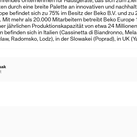
ührendes Unternehmen für Hausgeräte, das sich zum Ziel 
n durch eine breite Palette an innovativen und nachhal
pe befindet sich zu 75% im Besitz der Beko B.V. und zu 
. Mit mehr als 20.000 Mitarbeitern betreibt Beko Europe 
ner jährlichen Produktionskapazität von etwa 24 Million
n befinden sich in Italien (Cassinetta di Biandronno, Me
claw, Radomsko, Lodz), in der Slowakei (Poprad), in UK (
sak
t