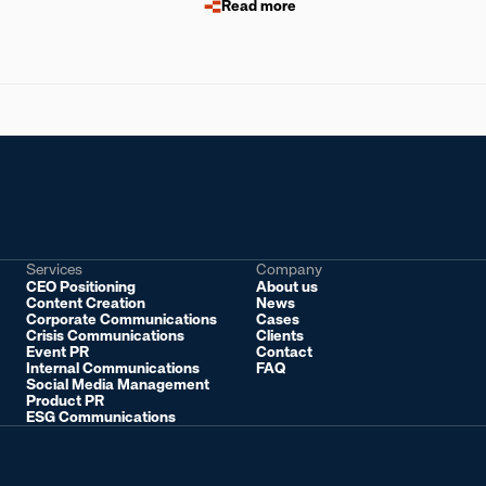
Drucklösungen
Read more
Services
Company
CEO Positioning
About us
Content Creation
News
Corporate Communications
Cases
Crisis Communications
Clients
Event PR
Contact
Internal Communications
FAQ
Social Media Management
Product PR
ESG Communications