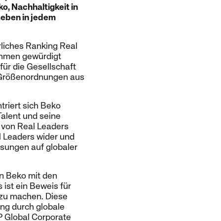
, Nachhaltigkeit in
Leben in jedem
hrliches Ranking Real
ehmen gewürdigt
für die Gesellschaft
r Größenordnungen aus
triert sich Beko
Talent und seine
 von Real Leaders
l Leaders wider und
ösungen auf globaler
n Beko mit den
ist ein Beweis für
 zu machen. Diese
ng durch globale
P Global Corporate