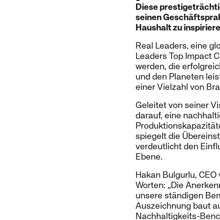
Diese prestigeträcht
seinen Geschäftsprak
Haushalt zu inspiriere
Real Leaders, eine gl
Leaders Top Impact C
werden, die erfolgrei
und den Planeten lei
einer Vielzahl von Br
Geleitet von seiner V
darauf, eine nachhalt
Produktionskapazität
spiegelt die Übereins
verdeutlicht den Einf
Ebene.
Hakan Bulgurlu, CEO 
Worten: „Die Anerkenn
unsere ständigen Bem
Auszeichnung baut au
Nachhaltigkeits-Benc