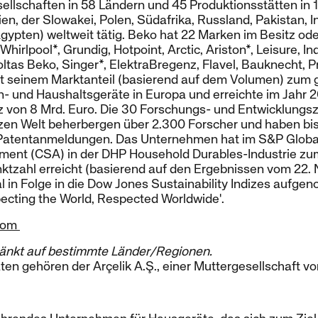
ellschaften in 58 Ländern und 45 Produktionsstätten in 13
ien, der Slowakei, Polen, Südafrika, Russland, Pakistan, 
gypten) weltweit tätig. Beko hat 22 Marken im Besitz od
Whirlpool*, Grundig, Hotpoint, Arctic, Ariston*, Leisure, In
ltas Beko, Singer*, ElektraBregenz, Flavel, Bauknecht, Priv
it seinem Marktanteil (basierend auf dem Volumen) zu
n- und Haushaltsgeräte in Europa und erreichte im Jahr 
z von 8 Mrd. Euro. Die 30 Forschungs- und Entwicklungs
zen Welt beherbergen über 2.300 Forscher und haben bis
 Patentanmeldungen. Das Unternehmen hat im S&P Globa
sment (CSA) in der DHP Household Durables-Industrie zu
nktzahl erreicht (basierend auf den Ergebnissen vom 22
in Folge in die Dow Jones Sustainability Indizes aufgen
pecting the World, Respected Worldwide'.
com
änkt auf bestimmte Länder/Regionen.
aten gehören der Arçelik A.Ş., einer Muttergesellschaft v