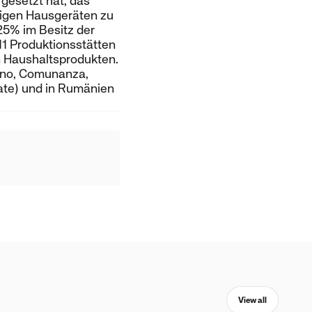
gesetzt hat, das
tigen Hausgeräten zu
25% im Besitz der
11 Produktionsstätten
en Haushaltsprodukten.
lano, Comunanza,
Yate) und in Rumänien
View all