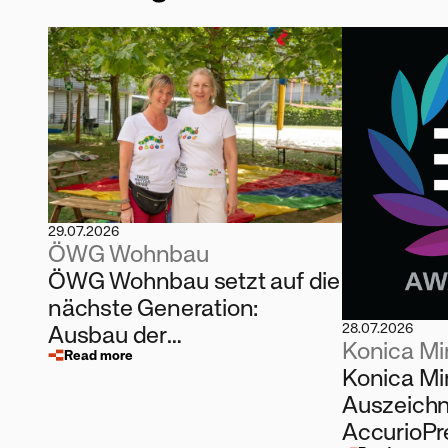
29.07.2026
ÖWG Wohnbau
ÖWG Wohnbau setzt auf die
nächste Generation:
Ausbau der
28.07.2026
Konica Mi
Kinderbetreuung und
Read more
Konica Mi
eigene Lehrlingsausbildung
Auszeichn
AccurioP