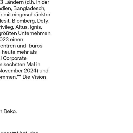
 Ländern (d.h. in der
Indien, Bangladesch,
er mit eingeschränkter
desit, Blomberg, Defy,
ileg, Altus, Ignis,
m größten Unternehmen
2023 einen
zentren und -büros
 heute mehr als
l Corporate
m sechsten Mal in
. November 2024) und
ommen.** Die Vision
on Beko.