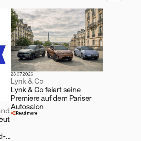
23.07.2026
Lynk & Co
Lynk & Co feiert seine
Premiere auf dem Pariser
Autosalon
and
Read more
eut
d-