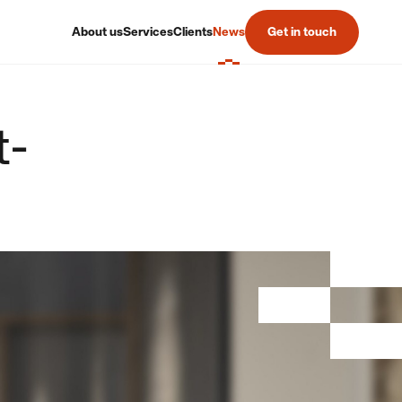
About us
Services
Clients
News
Get in touch
t-