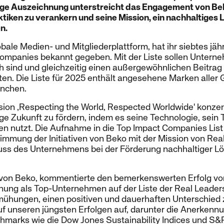
ige Auszeichnung unterstreicht das Engagement von Beko
tiken zu verankern und seine Mission, ein nachhaltiges 
n.
obale Medien- und Mitgliederplattform, hat ihr siebtes jä
ompanies bekannt gegeben. Mit der Liste sollen Untern
ch sind und gleichzeitig einen außergewöhnlichen Beitrag 
sten. Die Liste für 2025 enthält angesehene Marken alle
anchen.
ision ‚Respecting the World, Respected Worldwide' konzen
ige Zukunft zu fördern, indem es seine Technologie, sein 
en nutzt. Die Aufnahme in die Top Impact Companies List
timmung der Initiativen von Beko mit der Mission von Rea
luss des Unternehmens bei der Förderung nachhaltiger L
von Beko, kommentierte den bemerkenswerten Erfolg vo
ung als Top-Unternehmen auf der Liste der Real Leaders 
ühungen, einen positiven und dauerhaften Unterschied
f unseren jüngsten Erfolgen auf, darunter die Anerkennu
hmarks wie die Dow Jones Sustainability Indices und S&