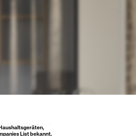
 Haushaltsgeräten,
mpanies List bekannt.