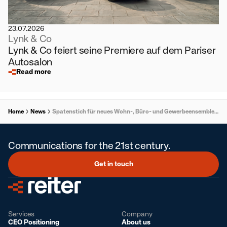
23.07.2026
Lynk & Co
Lynk & Co feiert seine Premiere auf dem Pariser
Autosalon
Read more
Home
News
Spatenstich für neues Wohn-, Büro- und Gewerbeensemble in Dobl-Zwaring
Communications for the 21st century.
Get in touch
Services
Company
CEO Positioning
About us