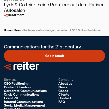
Lynk & Co feiert seine Premiere auf dem Pariser
Autosalon
Read more
Home
News
Rechnen, verhandeln, entscheiden: 2.500 Volksschulkinder wurden am WU-Campus zu Unternehmer:innen
Communications for the 21st century.
Get in touch
Services
Company
CEO Positioning
About us
Content Creation
News
Corporate Communications
Cases
Crisis Communications
Clients
Event PR
Contact
Internal Communications
FAQ
Social Media Management