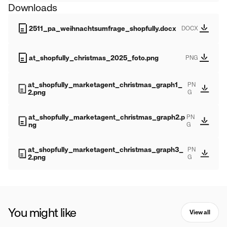
Downloads
2511_pa_weihnachtsumfrage_shopfully.docx
DOCX
at_shopfully_christmas_2025_foto.png
PNG
at_shopfully_marketagent_christmas_graph1_
PN
2.png
G
at_shopfully_marketagent_christmas_graph2.p
PN
ng
G
at_shopfully_marketagent_christmas_graph3_
PN
2.png
G
You might like
View all