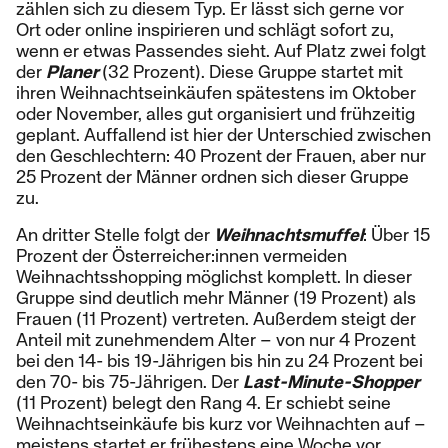
zählen sich zu diesem Typ. Er lässt sich gerne vor
Ort oder online inspirieren und schlägt sofort zu,
wenn er etwas Passendes sieht. Auf Platz zwei folgt
der
Planer
(32 Prozent). Diese Gruppe startet mit
ihren Weihnachtseinkäufen spätestens im Oktober
oder November, alles gut organisiert und frühzeitig
geplant. Auffallend ist hier der Unterschied zwischen
den Geschlechtern: 40 Prozent der Frauen, aber nur
25 Prozent der Männer ordnen sich dieser Gruppe
zu.
An dritter Stelle folgt der
Weihnachtsmuffel
: Über 15
Prozent der Österreicher:innen vermeiden
Weihnachtsshopping möglichst komplett. In dieser
Gruppe sind deutlich mehr Männer (19 Prozent) als
Frauen (11 Prozent) vertreten. Außerdem steigt der
Anteil mit zunehmendem Alter – von nur 4 Prozent
bei den 14- bis 19-Jährigen bis hin zu 24 Prozent bei
den 70- bis 75-Jährigen. Der
Last-Minute-Shopper
(11 Prozent) belegt den Rang 4. Er schiebt seine
Weihnachtseinkäufe bis kurz vor Weihnachten auf –
meistens startet er frühestens eine Woche vor