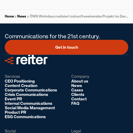
Home
News
ÖWG Wohnbau realisiert zukunftsweisendes Projekt im Zentrum von Kalsdorf bei Graz
Communications for the 21st century.
Get in touch
Services
Company
CEO Positioning
About us
Content Creation
News
Corporate Communications
Cases
Crisis Communications
Clients
Event PR
Contact
Internal Communications
FAQ
Social Media Management
Product PR
ESG Communications
Social
Legal