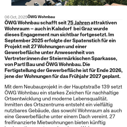
ÖWG Wohnbau
06 Oct, 2025
ÖWG Wohnbau schafft seit
75 Jahren
attraktiven
Wohnraum – auch in Kalsdorf bei Graz wurde
dieses Engagement nun sichtbar fortgesetzt. Im
September 2025 erfolgte der Spatenstich für ein
Projekt mit 27 Wohnungen und einer
Gewerbefläche unter Anwesenheit von
Vertreter:innen der Steiermärkischen Sparkasse,
von Partl Bau und ÖWG Wohnbau. Die
Fertigstellung der Gewerbefläche ist für Ende 2026,
jene der Wohnungen für das Frühjahr 2027 geplant.
Mit dem Neubauprojekt in der Hauptstraße 139 setzt
ÖWG Wohnbau ein starkes Zeichen für nachhaltige
Ortsentwicklung und moderne Lebensqualität.
Inmitten des Ortszentrums entsteht ein vielfältig
nutzbares Gebäude, das sowohl Wohnraum als auch
eine Gewerbefläche unter einem Dach vereint. 27
freifinanzierte Mietwohnungen bieten künftig