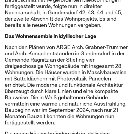
Bauabschnitt mit 14 geförderten Mietwohnungen
fertiggestellt wurde, folgte nun in direkter
Nachbarschaft, in Gundersdorf 42, 43, 44 und 45,
der zweite Abschnitt des Wohnprojekts. Es sind
bereits alle neuen Wohnungen vergeben.
Das Wohnensemble in idyllischer Lage
Nach den Plänen von ARGE Arch. Grabner-Trummer
und Arch. Konrad entstanden in Gundersdorf in der
Gemeinde Ragnitz an der Stiefing vier
dreigeschossige Wohngebäude mit insgesamt 28
Wohnungen. Die Häuser wurden in Massivbauweise
mit Satteldächern mit Photovoltaik-Paneelen
errichtet. Die moderne und funktionale Architektur
überzeugt durch klare Linien und eine kompakte
Bauweise. Die in Weiß gehaltenen Gebäude
vermitteln eine warme und natürliche Ausstrahlung.
Baubeginn war im September 2024, nach nur 21
Monaten Bauzeit konnten die Wohnungen nun
fertiggestellt werden.
Die neuen Häuser befinden sich in idyllischer