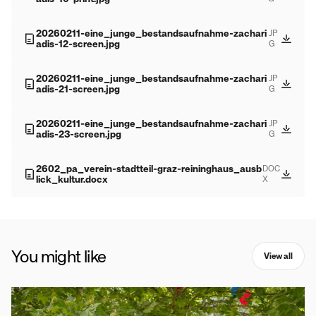
20260211-eine_junge_bestandsaufnahme-zachari
JP
adis-12-screen.jpg
G
20260211-eine_junge_bestandsaufnahme-zachari
JP
adis-21-screen.jpg
G
20260211-eine_junge_bestandsaufnahme-zachari
JP
adis-23-screen.jpg
G
2602_pa_verein-stadtteil-graz-reininghaus_ausb
DOC
lick_kultur.docx
X
You might like
View all