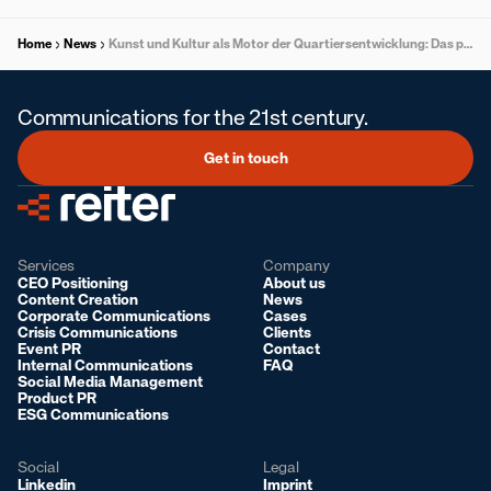
Home
News
Kunst und Kultur als Motor der Quartiersentwicklung: Das passiert 2026 in Reininghaus
Communications for the 21st century.
Get in touch
Services
Company
CEO Positioning
About us
Content Creation
News
Corporate Communications
Cases
Crisis Communications
Clients
Event PR
Contact
Internal Communications
FAQ
Social Media Management
Product PR
ESG Communications
Global
Social
Legal
Linkedin
Imprint