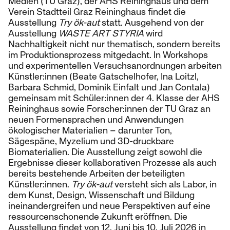
Medien (TU Graz), der AHS Reininghaus und dem
Verein Stadtteil Graz Reininghaus findet die
Ausstellung
Try ök-aut
statt. Ausgehend von der
Ausstellung
WASTE ART STYRIA
wird
Nachhaltigkeit nicht nur thematisch, sondern bereits
im Produktionsprozess mitgedacht. In Workshops
und experimentellen Versuchsanordnungen arbeiten
Künstler:innen (Beate Gatschelhofer, Ina Loitzl,
Barbara Schmid, Dominik Einfalt und Jan Contala)
gemeinsam mit Schüler:innen der 4. Klasse der AHS
Reininghaus sowie Forscher:innen der TU Graz an
neuen Formensprachen und Anwendungen
ökologischer Materialien – darunter Ton,
Sägespäne, Myzelium und 3D-druckbare
Biomaterialien. Die Ausstellung zeigt sowohl die
Ergebnisse dieser kollaborativen Prozesse als auch
bereits bestehende Arbeiten der beteiligten
Künstler:innen.
Try ök-aut
versteht sich als Labor, in
dem Kunst, Design, Wissenschaft und Bildung
ineinandergreifen und neue Perspektiven auf eine
ressourcenschonende Zukunft eröffnen. Die
Ausstellung findet von 12. Juni bis 10. Juli 2026 in