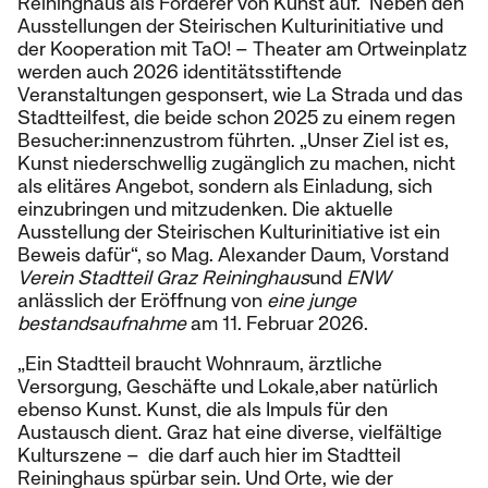
Reininghaus als Förderer von Kunst auf. Neben den
Ausstellungen der Steirischen Kulturinitiative und
der Kooperation mit TaO! – Theater am Ortweinplatz
werden auch 2026 identitätsstiftende
Veranstaltungen gesponsert, wie La Strada und das
Stadtteilfest, die beide schon 2025 zu einem regen
Besucher:innenzustrom führten. „Unser Ziel ist es,
Kunst niederschwellig zugänglich zu machen, nicht
als elitäres Angebot, sondern als Einladung, sich
einzubringen und mitzudenken. Die aktuelle
Ausstellung der Steirischen Kulturinitiative ist ein
Beweis dafür“, so Mag. Alexander Daum, Vorstand
Verein Stadtteil Graz Reininghaus
und
ENW
anlässlich der Eröffnung von
eine junge
bestandsaufnahme
am 11. Februar 2026.
„Ein Stadtteil braucht Wohnraum, ärztliche
Versorgung, Geschäfte und Lokale,aber natürlich
ebenso Kunst. Kunst, die als Impuls für den
Austausch dient. Graz hat eine diverse, vielfältige
Kulturszene – die darf auch hier im Stadtteil
Reininghaus spürbar sein. Und Orte, wie der