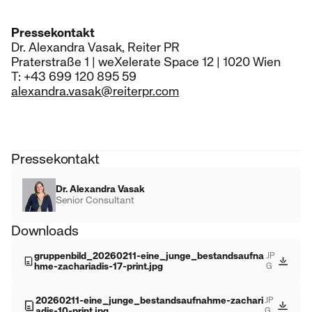
Pressekontakt
Dr. Alexandra Vasak, Reiter PR
Praterstraße 1 | weXelerate Space 12 | 1020 Wien
T: +43 699 120 895 59
alexandra.vasak@reiterpr.com
Pressekontakt
Dr. Alexandra Vasak
Senior Consultant
Downloads
gruppenbild_20260211-eine_junge_bestandsaufna
JP
hme-zachariadis-17-print.jpg
G
20260211-eine_junge_bestandsaufnahme-zachari
JP
adis-10-print.jpg
G