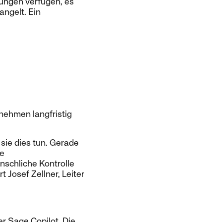
sungen verfügen, es
angelt. Ein
rnehmen langfristig
sie dies tun. Gerade
ne
schliche Kontrolle
t Josef Zellner, Leiter
er Sage Copilot. Die