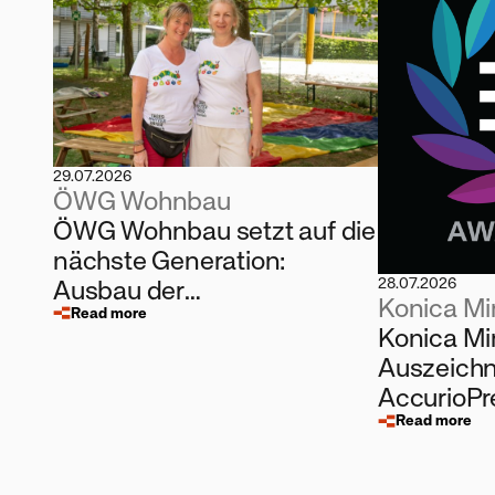
29.07.2026
ÖWG Wohnbau
ÖWG Wohnbau setzt auf die
nächste Generation:
Ausbau der
28.07.2026
Konica Mi
Kinderbetreuung und
Read more
Konica Mi
eigene Lehrlingsausbildung
Auszeichn
AccurioP
Read more