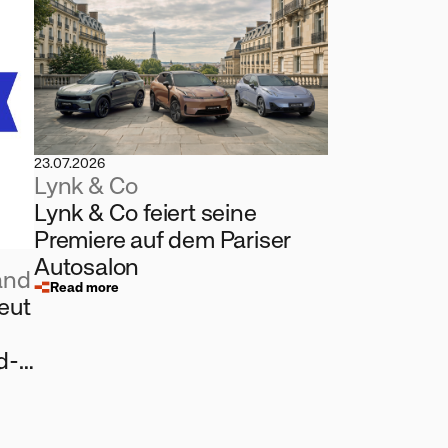
23.07.2026
Lynk & Co
Lynk & Co feiert seine
Premiere auf dem Pariser
Autosalon
and
Read more
eut
d-