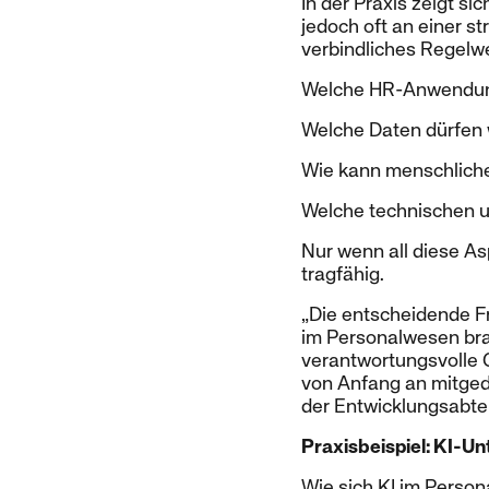
In der Praxis zeigt s
jedoch oft an einer s
verbindliches Regelwe
Welche HR-Anwendung
Welche Daten dürfen 
Wie kann menschliche
Welche technischen 
Nur wenn all diese As
tragfähig.
„Die entscheidende Fr
im Personalwesen bra
verantwortungsvolle 
von Anfang an mitgedac
der Entwicklungsabte
Praxisbeispiel: KI-U
Wie sich KI im Person