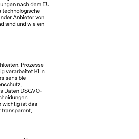
Lösungen nach dem EU
s technologische
ender Anbieter von
d sind und wie ein
chkeiten, Prozesse
g verarbeitet KI in
rs sensible
enschutz,
ass Daten DSGVO-
tscheidungen
 wichtig ist das
 transparent,