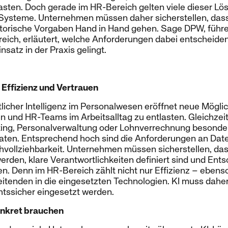
lasten. Doch gerade im HR-Bereich gelten viele dieser 
o-Systeme. Unternehmen müssen daher sicherstellen, das
atorische Vorgaben Hand in Hand gehen. Sage DPW, führ
eich, erläutert, welche Anforderungen dabei entscheiden
satz in der Praxis gelingt.
 Effizienz und Vertrauen
licher Intelligenz im Personalwesen eröffnet neue Mögli
en und HR-Teams im Arbeitsalltag zu entlasten. Gleichzeiti
ting, Personalverwaltung oder Lohnverrechnung besonde
ten. Entsprechend hoch sind die Anforderungen an Dat
vollziehbarkeit. Unternehmen müssen sicherstellen, d
erden, klare Verantwortlichkeiten definiert sind und En
en. Denn im HR-Bereich zählt nicht nur Effizienz – ebenso
itenden in die eingesetzten Technologien. KI muss daher
chtssicher eingesetzt werden.
nkret brauchen