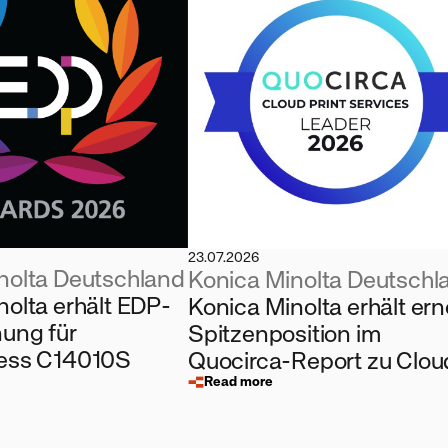
23.07.2026
nolta Deutschland
Konica Minolta Deutschl
nolta erhält EDP-
Konica Minolta erhält ern
ung für
Spitzenposition im
ress C14010S
Quocirca-Report zu Clou
Drucklösungen
Read more