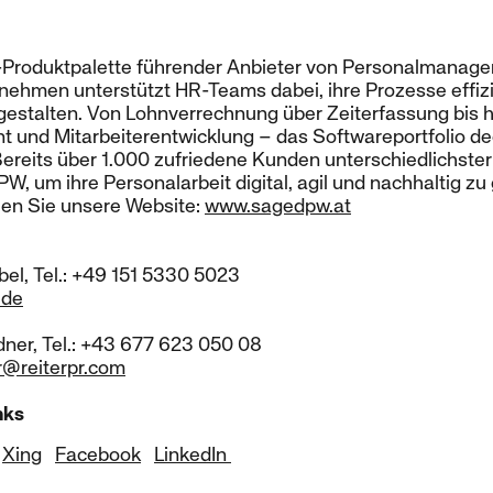
-Produktpalette führender Anbieter von Personalmanag
nehmen unterstützt HR-Teams dabei, ihre Prozesse effizie
 gestalten. Von Lohnverrechnung über Zeiterfassung bis h
nd Mitarbeiterentwicklung – das Softwareportfolio dec
ereits über 1.000 zufriedene Kunden unterschiedlichste
W, um ihre Personalarbeit digital, agil und nachhaltig zu 
en Sie unsere Website:
www.sagedpw.at
el, Tel.: +49 151 5330 5023
.de
dner, Tel.: +43 677 623 050 08
r@reiterpr.com
nks
Xing
Facebook
LinkedIn