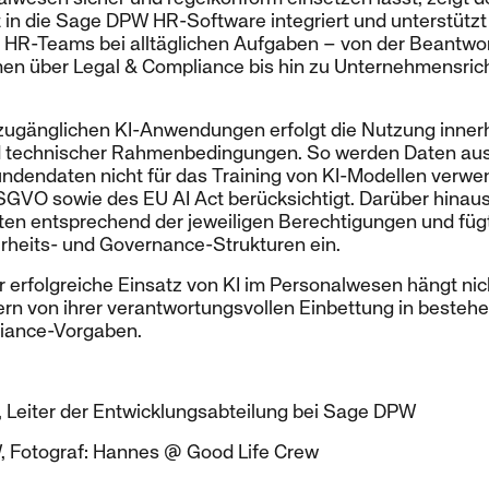
kt in die Sage DPW HR-Software integriert und unterstützt
 HR-Teams bei alltäglichen Aufgaben – von der Beantwo
en über Legal & Compliance bis hin zu Unternehmensrich
zugänglichen KI-Anwendungen erfolgt die Nutzung innerha
d technischer Rahmenbedingungen. So werden Daten auss
undendaten nicht für das Training von KI-Modellen verwe
GVO sowie des EU AI Act berücksichtigt. Darüber hinaus 
ten entsprechend der jeweiligen Berechtigungen und fügt
erheits- und Governance-Strukturen ein.
er erfolgreiche Einsatz von KI im Personalwesen hängt nich
ern von ihrer verantwortungsvollen Einbettung in besteh
liance-Vorgaben.
er, Leiter der Entwicklungsabteilung bei Sage DPW
, Fotograf: Hannes @ Good Life Crew