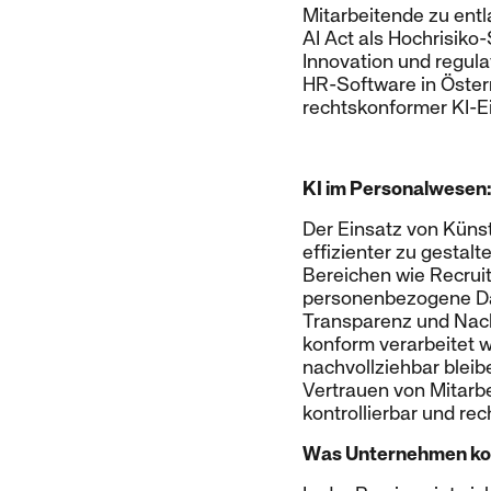
Mitarbeitende zu ent
AI Act als Hochrisik
Innovation und regul
HR-Software in Österr
rechtskonformer KI-Ein
KI im Personalwesen:
Der Einsatz von Künst
effizienter zu gestalt
Bereichen wie Recrui
personenbezogene Da
Transparenz und Nach
konform verarbeitet w
nachvollziehbar bleib
Vertrauen von Mitarbe
kontrollierbar und re
Was Unternehmen ko