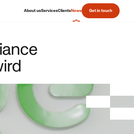
About us
Services
Clients
News
Get in touch
iance
ird