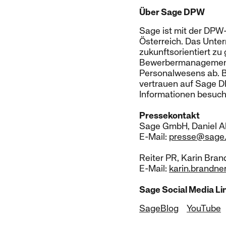
Über Sage DPW
Sage ist mit der DPW
Österreich. Das Unter
zukunftsorientiert zu
Bewerbermanagement u
Personalwesens ab. B
vertrauen auf Sage DP
Informationen besuch
Pressekontakt
Sage GmbH, Daniel Ab
E-Mail:
presse@sage
Reiter PR, Karin Bran
E-Mail:
karin.brandne
Sage Social Media Li
SageBlog
YouTube