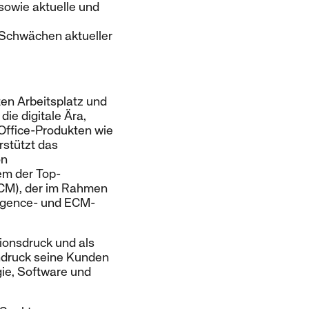
sowie aktuelle und
Schwächen aktueller
ten Arbeitsplatz und
ie digitale Ära,
Office-Produkten wie
rstützt das
on
em der Top-
SCM), der im Rahmen
lligence- und ECM-
tionsdruck und als
endruck seine Kunden
ie, Software und
.