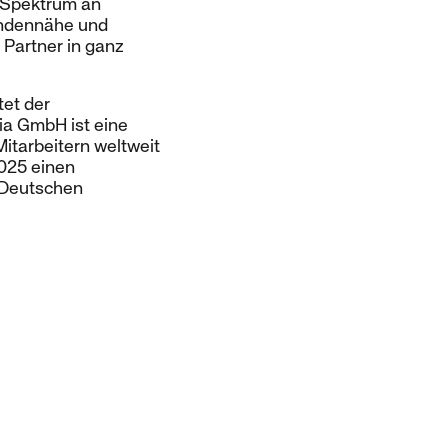
s Spektrum an
undennähe und
 Partner in ganz
tet der
ia GmbH ist eine
Mitarbeitern weltweit
2025 einen
 Deutschen