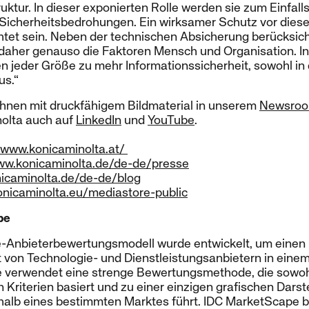
truktur. In dieser exponierten Rolle werden sie zum Einfall
Sicherheitsbedrohungen. Ein wirksamer Schutz vor die
htet sein. Neben der technischen Absicherung berücksich
her genauso die Faktoren Mensch und Organisation. In
ben jeder Größe zu mehr Informationssicherheit, sowohl 
us.“
Ihnen mit druckfähigem Bildmaterial in unserem
Newsro
nolta auch auf
LinkedIn
und
YouTube
.
/www.konicaminolta.at/
ww.konicaminolta.de/de-de/presse
icaminolta.de/de-de/blog
konicaminolta.eu/mediastore-public
pe
Anbieterbewertungsmodell wurde entwickelt, um einen Ü
 von Technologie- und Dienstleistungsanbietern in ein
e verwendet eine strenge Bewertungsmethode, die sowohl 
 Kriterien basiert und zu einer einzigen grafischen Darst
halb eines bestimmten Marktes führt. IDC MarketScape bi