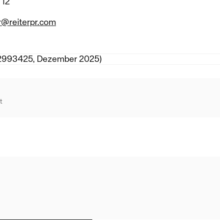
 12
r@reiterpr.com
993425, Dezember 2025)
t