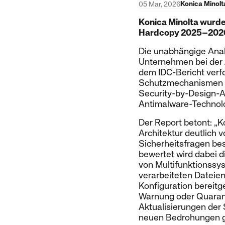
Konica Minolt
05 Mar, 2026
Konica Minolta wurde
Hardcopy 2025–202
Die unabhängige Analy
Unternehmen bei der
dem IDC-Bericht verfo
Schutzmechanismen tie
Security-by-Design-Ar
Antimalware-Technolog
Der Report betont: „Ko
Architektur deutlich
Sicherheitsfragen bes
bewertet wird dabei d
von Multifunktionssys
verarbeiteten Dateien
Konfiguration bereitg
Warnung oder Quarant
Aktualisierungen der 
neuen Bedrohungen ge