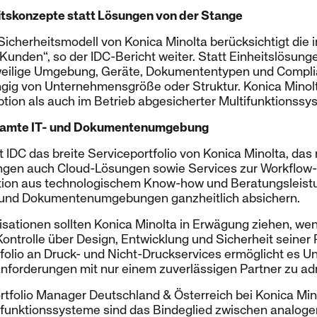
eitskonzepte statt Lösungen von der Stange
icherheitsmodell von Konica Minolta berücksichtigt die i
unden“, so der IDC-Bericht weiter. Statt Einheitslösunge
eilige Umgebung, Geräte, Dokumententypen und Compl
ig von Unternehmensgröße oder Struktur. Konica Minolt
ption als auch im Betrieb abgesicherter Multifunktionss
gesamte IT- und Dokumentenumgebung
 IDC das breite Serviceportfolio von Konica Minolta, das
ngen auch Cloud-Lösungen sowie Services zur Workflow
tion aus technologischem Know-how und Beratungsleist
- und Dokumentenumgebungen ganzheitlich absichern.
isationen sollten Konica Minolta in Erwägung ziehen, wen
 Kontrolle über Design, Entwicklung und Sicherheit seiner
rtfolio an Druck- und Nicht-Druckservices ermöglicht es 
anforderungen mit nur einem zuverlässigen Partner zu ad
rtfolio Manager Deutschland & Österreich bei Konica Min
tifunktionssysteme sind das Bindeglied zwischen analoger