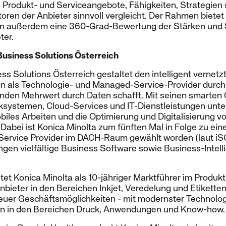
 Produkt- und Serviceangebote, Fähigkeiten, Strategien 
toren der Anbieter sinnvoll vergleicht. Der Rahmen bietet
rn außerdem eine 360-Grad-Bewertung der Stärken und 
ter.
Business Solutions Österreich
ss Solutions Österreich gestaltet den intelligent vernetz
n als Technologie- und Managed-Service-Provider durch d
unden Mehrwert durch Daten schafft. Mit seinen smarten 
systemen, Cloud-Services und IT-Dienstleistungen unte
iles Arbeiten und die Optimierung und Digitalisierung v
abei ist Konica Minolta zum fünften Mal in Folge zu ein
Service Provider im DACH-Raum gewählt worden (laut i
ungen vielfältige Business Software sowie Business-Inte
tet Konica Minolta als 10-jähriger Marktführer im Produk
nbieter in den Bereichen Inkjet, Veredelung und Etikett
neuer Geschäftsmöglichkeiten - mit modernster Technolog
en in den Bereichen Druck, Anwendungen und Know-how