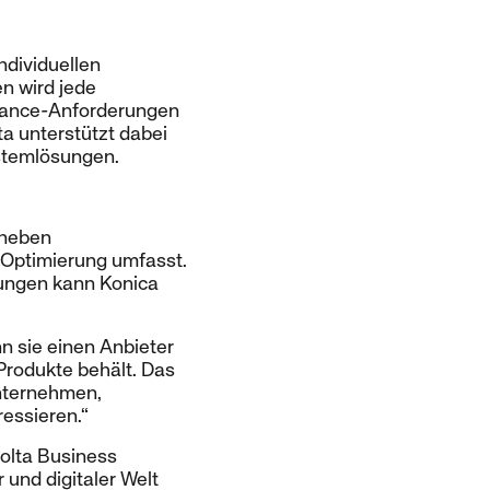
ndividuellen
n wird jede
iance-Anforderungen
a unterstützt dabei
ystemlösungen.
 neben
-Optimierung umfasst.
ungen kann Konica
n sie einen Anbieter
 Produkte behält. Das
Unternehmen,
ressieren.“
olta Business
 und digitaler Welt