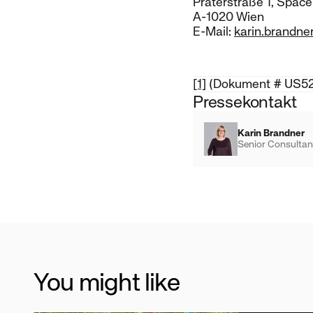
Praterstraße 1, Space
A-1020 Wien
E-Mail:
karin.brandne
[1]
(Dokument # US52
Pressekontakt
Karin Brandner
Senior Consultan
You might like