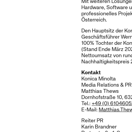
Mit weiteren Lösunge
Hardware, Software u
professionelles Proje
Österreich.
Den Hauptsitz der Kon
Geschäftsführer Wern
100% Tochter der Konic
(Stand Ende März 2025
Nettoumsatz von rund
Nachhaltigkeitspreis
Kontakt
Konica Minolta
Media Relations & PR
Matthias Thews
Dornhofstraße 10, 6
Tel.:
+49 (0) 610460
E-Mail:
Matthias.The
Reiter PR
Karin Brandner