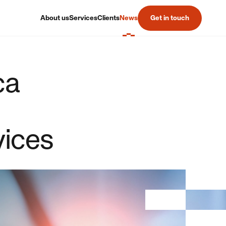
About us
Services
Clients
News
Get in touch
ca
vices