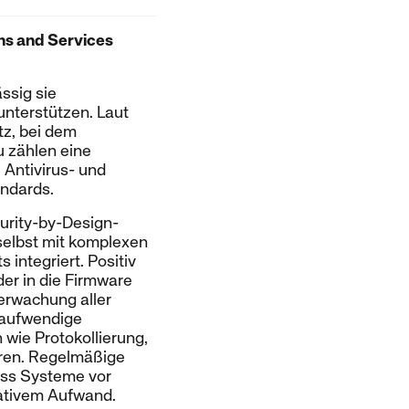
ns and Services
ssig sie
nterstützen. Laut
tz, bei dem
u zählen eine
 Antivirus- und
andards.
curity-by-Design-
selbst mit komplexen
integriert. Positiv
der in die Firmware
berwachung aller
e aufwendige
 wie Protokollierung,
eren. Regelmäßige
dass Systeme vor
ativem Aufwand.