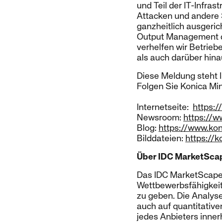
und Teil der IT-Infras
Attacken und andere 
ganzheitlich ausgeric
Output Management da
verhelfen wir Betrie
als auch darüber hina
Diese Meldung steht 
Folgen Sie Konica Mi
Internetseite:
https:/
Newsroom:
https://w
Blog:
https://www.kon
Bilddateien:
https://
Über IDC MarketSca
Das IDC MarketScape-
Wettbewerbsfähigkeit
zu geben. Die Analys
auch auf quantitativen
jedes Anbieters inner