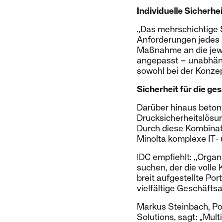
Individuelle Sicherh
„Das mehrschichtige S
Anforderungen jedes K
Maßnahme an die jew
angepasst – unabhäng
sowohl bei der Konze
Sicherheit für die 
Darüber hinaus betont
Drucksicherheitslösu
Durch diese Kombina
Minolta komplexe IT
IDC empfiehlt: „Organ
suchen, der die volle
breit aufgestellte Po
vielfältige Geschäfts
Markus Steinbach, Po
Solutions, sagt: „Mul