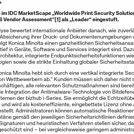
a
 im IDC MarketScape „Worldwide Print Security Solutio
6 Vendor Assessment“
[1]
als „Leader“ eingestuft.
se bewertet internationale Anbieter danach, wie zuverlä
 Absicherung ihrer Druck- und Dokumentenumgebungen u
lgt Konica Minolta einen ganzheitlichen Sicherheitsansa
f in Geräte, Software und Services integriert sind. Daz
chitektur, integrierte Endpunktsicherheitsfunktionen wie
ien sowie die strikte Einhaltung globaler Sicherheitsst
nica Minolta hebt sich durch eine vertikal integrierte Se
 von Wettbewerbern ab.“ Kunden müssen sich daher nicht 
chäftigen, alle relevanten Schutzmaßnahmen sind bereits 
ie Integration der Antimalware-Technologie von Bitdefen
temen der bizhub i-Series. Sie ermöglicht die Echtzeitü
 und wird als kosteneffiziente, eingebettete Lizenz ohn
estellt. Administratoren können automatische Reaktionen
äne gemäß den jeweiligen Sicherheitsrichtlinien defini
Signaturen und heuristischen Verfahren stellen sicher, 
schützt sind – bei vergleichsweise geringem administr