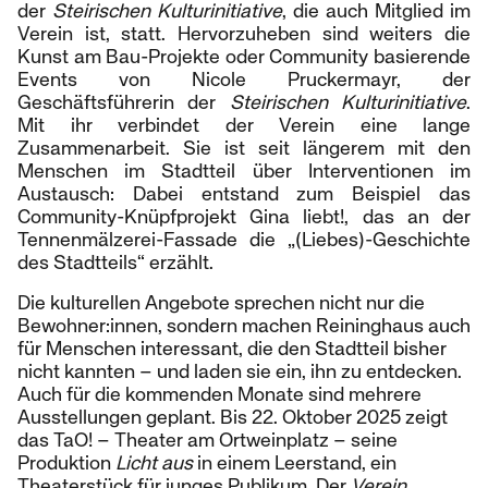
der
Steirischen Kulturinitiative
, die auch Mitglied im
Verein ist, statt. Hervorzuheben sind weiters die
Kunst am Bau-Projekte oder Community basierende
Events von Nicole Pruckermayr, der
Geschäftsführerin der
Steirischen Kulturinitiative
.
Mit ihr verbindet der Verein eine lange
Zusammenarbeit. Sie ist seit längerem mit den
Menschen im Stadtteil über Interventionen im
Austausch: Dabei entstand zum Beispiel das
Community-Knüpfprojekt Gina liebt!, das an der
Tennenmälzerei-Fassade die „(Liebes)-Geschichte
des Stadtteils“ erzählt.
Die kulturellen Angebote sprechen nicht nur die
Bewohner:innen, sondern machen Reininghaus auch
für Menschen interessant, die den Stadtteil bisher
nicht kannten – und laden sie ein, ihn zu entdecken.
Auch für die kommenden Monate sind mehrere
Ausstellungen geplant. Bis 22. Oktober 2025 zeigt
das TaO! – Theater am Ortweinplatz – seine
Produktion
Licht aus
in einem Leerstand, ein
Theaterstück für junges Publikum. Der
Verein