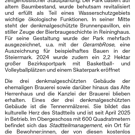
zeitgenössischer Stadtplanung: Der Park basiert auf
altem Baumbestand, wurde behutsam revitalisiert
und erfüllt als Teil eines Wasserschutzgebiets
wichtige ökologische Funktionen. In seiner Mitte
steht der denkmalgeschützte Brunnenpavillon, ein
stiller Zeuge der Bierbraugeschichte in Reininghaus.
Für seine Gestaltung wurde der Park mehrfach
ausgezeichnet, u.a. mit der
GerambRose
, eine
Auszeichnung für beispielhaftes Bauen in der
Steiermark. 2024 wurde zudem ein 2,2 Hektar
großer Bezirksportpark mit Basketball- und
Volleyballplätzen und einem Skaterpark eröffnet
Die drei denkmalgeschützten Gebäude der
ehemaligen Brauerei sowie darüber hinaus das Alte
Herrenhaus und die Kanzlei der Brauerei blieben
erhalten. Eines der drei denkmalgeschützten
Gebäude ist die Tennenmälzerei. Sie bildet das
kulturelle Herz des Stadtteils und ist seit April 2025
in Betrieb. Im Obergeschoss mit 600 Quadratmetern
befindet sich das
Stadtteilmanagement
, ein Ort für
die Bewohner:innen, der von diesen kostenlos