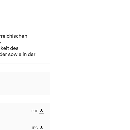
rreichischen
e
keit des
der sowie in der
PDF
JPG