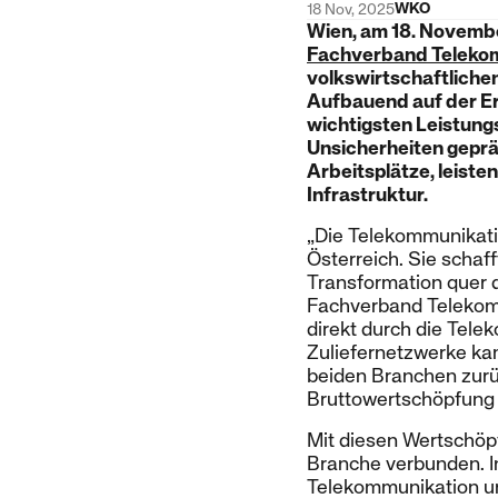
WKO
18 Nov, 2025
Wien, am 18. Novembe
Fachverband Teleko
volkswirtschaftliche
Aufbauend auf der Er
wichtigsten Leistung
Unsicherheiten geprä
Arbeitsplätze, leiste
Infrastruktur.
„Die Telekommunikatio
Österreich. Sie schaff
Transformation quer d
Fachverband Telekom|
direkt durch die Tel
Zuliefernetzwerke kam
beiden Branchen zurü
Bruttowertschöpfung 
Mit diesen Wertschöp
Branche verbunden. In
Telekommunikation un