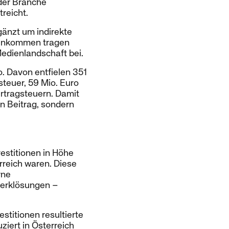
 der Branche
reicht.
gänzt um indirekte
 Einkommen tragen
Medienlandschaft bei.
. Davon entfielen 351
teuer, 59 Mio. Euro
rtragsteuern. Damit
en Beitrag, sondern
estitionen in Höhe
rreich waren. Diese
rne
werklösungen –
stitionen resultierte
ziert in Österreich