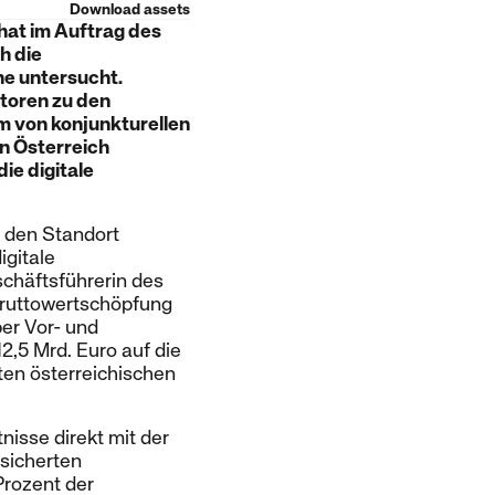
Download assets
hat im Auftrag des
h die
e untersucht.
toren zu den
m von konjunkturellen
n Österreich
ie digitale
r den Standort
igitale
schäftsführerin des
Bruttowertschöpfung
er Vor- und
2,5 Mrd. Euro auf die
ten österreichischen
isse direkt mit der
 sicherten
Prozent der