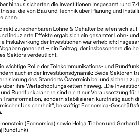
ber hinaus sicherten die Investitionen insgesamt rund 7.
nisse, die von Bau und Technik über Planung und Installa
reichen.
 direkt zurechenbaren Löhne & Gehälter beliefen sich auf
und induzierte Effekte ergab sich ein gesamter Lohn- un
ie Fiskalwirkung der Investitionen war erheblich: Insges
Abgaben generiert – ein Beitrag, der insbesondere die h
es Sektors verdeutlicht.
die wichtige Rolle der Telekommunikations- und Rundfunk
ndern auch in der Investitionsdynamik: Beide Sektoren t
nisierung des Standorts Österreich bei und sichern zug
te über ihre Wertschöpfungsketten hinweg. „Die Investitio
und Rundfunkbranche sind nicht nur Voraussetzung für de
n Transformation, sondern stabilisieren kurzfristig auch 
mischer Unsicherheit“, bekräftigt Economica-Geschäftsfüh
.
lmenstein (Economica) sowie Helga Tieben und Gerhard 
m|Rundfunk)