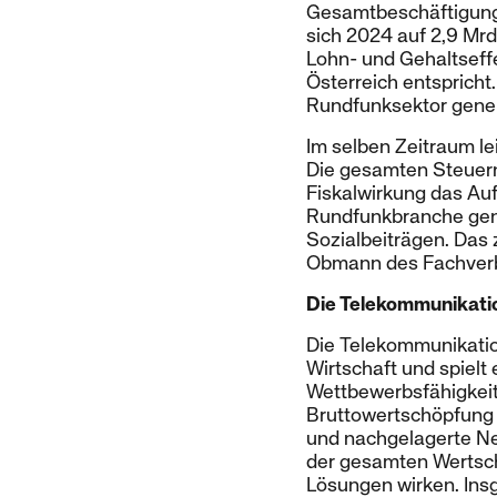
Gesamtbeschäftigung i
sich 2024 auf 2,9 Mrd
Lohn- und Gehaltseff
Österreich entsprich
Rundfunksektor gener
Im selben Zeitraum le
Die gesamten Steuern 
Fiskalwirkung das Au
Rundfunkbranche gene
Sozialbeiträgen. Das 
Obmann des Fachver
Die Telekommunikati
Die Telekommunikatio
Wirtschaft und spielt 
Wettbewerbsfähigkeit.
Bruttowertschöpfung u
und nachgelagerte Net
der gesamten Wertsch
Lösungen wirken. Ins