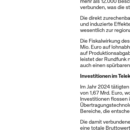
mehr als 12.000 Besch
verbunden, was die st
Die direkt zurechenba
und induzierte Effek
wesentlich zur region
Die Fiskalwirkung de
Mio. Euro auf lohnab
auf Produktionsabgabe
leistet der Rundfunk n
auch einen spürbaren 
Investitionen im Te
Im Jahr 2024 tätigte
von 1,67 Mrd. Euro, 
Investitionen flossen 
Übertragungstechnolo
Bereiche, die entsche
Die damit verbundenen
eine totale Bruttowert