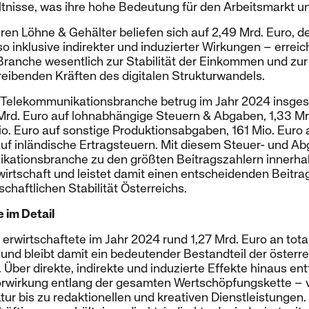
nisse, was ihre hohe Bedeutung für den Arbeitsmarkt unt
ren Löhne & Gehälter beliefen sich auf 2,49 Mrd. Euro, d
so inklusive indirekter und induzierter Wirkungen – errei
 Branche wesentlich zur Stabilität der Einkommen und zur
treibenden Kräften des digitalen Strukturwandels.
r Telekommunikationsbranche betrug im Jahr 2024 insges
Mrd. Euro auf lohnabhängige Steuern & Abgaben, 1,33 Mrd
o. Euro auf sonstige Produktionsabgaben, 161 Mio. Euro 
auf inländische Ertragsteuern. Mit diesem Steuer- und
ikationsbranche zu den größten Beitragszahlern innerhal
tschaft und leistet damit einen entscheidenden Beitrag
chaftlichen Stabilität Österreichs.
 im Detail
rwirtschaftete im Jahr 2024 rund 1,27 Mrd. Euro an tota
und bleibt damit ein bedeutender Bestandteil der österr
 Über direkte, indirekte und induzierte Effekte hinaus en
torwirkung entlang der gesamten Wertschöpfungskette – 
ktur bis zu redaktionellen und kreativen Dienstleistunge