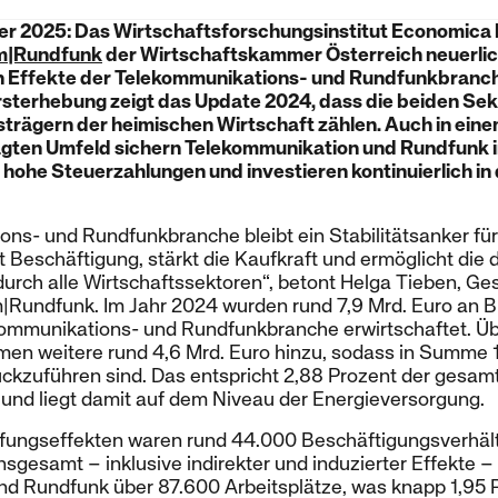
r 2025: Das Wirtschaftsforschungsinstitut Economica 
m|Rundfunk
der Wirtschaftskammer Österreich neuerlic
n Effekte der Telekommunikations- und Rundfunkbranch
sterhebung zeigt das Update 2024, dass die beiden Sek
strägern der heimischen Wirtschaft zählen. Auch in eine
gten Umfeld sichern Telekommunikation und Rundfunk i
n hohe Steuerzahlungen und investieren kontinuierlich in d
ns- und Rundfunkbranche bleibt ein Stabilitätsanker fü
t Beschäftigung, stärkt die Kaufkraft und ermöglicht die d
urch alle Wirtschaftssektoren“, betont Helga Tieben, Ge
Rundfunk. Im Jahr 2024 wurden rund 7,9 Mrd. Euro an 
ekommunikations- und Rundfunkbranche erwirtschaftet. Üb
en weitere rund 4,6 Mrd. Euro hinzu, sodass in Summe 1
ckzuführen sind. Das entspricht 2,88 Prozent der gesam
und liegt damit auf dem Niveau der Energieversorgung.
fungseffekten waren rund 44.000 Beschäftigungsverhältn
sgesamt – inklusive indirekter und induzierter Effekte –
d Rundfunk über 87.600 Arbeitsplätze, was knapp 1,95 