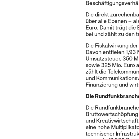
Beschäftigungsverhält
Die direkt zurechenba
über alle Ebenen – al
Euro. Damit trägt die
bei und zählt zu den 
Die Fiskalwirkung de
Davon entfielen 1,93 
Umsatzsteuer, 350 Mi
sowie 325 Mio. Euro 
zählt die Telekommun
und Kommunikationswir
Finanzierung und wirts
Die Rundfunkbranche
Die Rundfunkbranche e
Bruttowertschöpfung 
und Kreativwirtschaft.
eine hohe Multiplika
technischer Infrastru