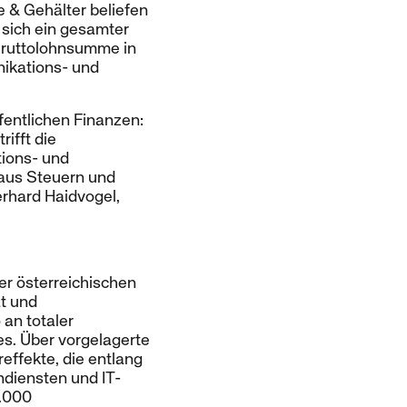
 & Gehälter beliefen
t sich ein gesamter
Bruttolohnsumme in
nikations- und
fentlichen Finanzen:
ifft die
ions- und
aus Steuern und
erhard Haidvogel,
r österreichischen
ät und
 an totaler
es. Über vorgelagerte
effekte, die entlang
ndiensten und IT-
5.000