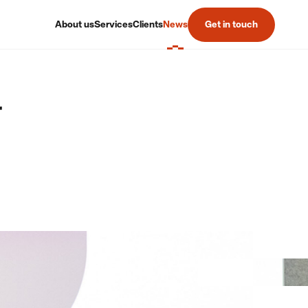
About us
Services
Clients
News
Get in touch
r