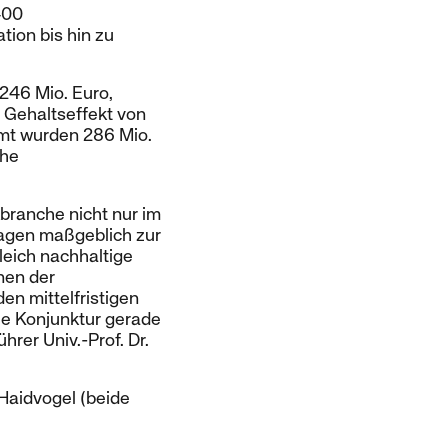
400
tion bis hin zu
 246 Mio. Euro,
d Gehaltseffekt von
amt wurden 286 Mio.
ohe
branche nicht nur im
ragen maßgeblich zur
leich nachhaltige
nen der
n mittelfristigen
die Konjunktur gerade
rer Univ.-Prof. Dr.
Haidvogel (beide