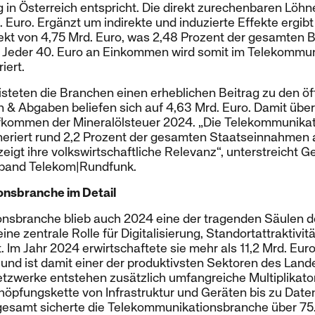
n Österreich entspricht. Die direkt zurechenbaren Löhne
. Euro. Ergänzt um indirekte und induzierte Effekte ergib
ekt von 4,75 Mrd. Euro, was 2,48 Prozent der gesamten 
t. Jeder 40. Euro an Einkommen wird somit im Telekommu
iert.
isteten die Branchen einen erheblichen Beitrag zu den öf
& Abgaben beliefen sich auf 4,63 Mrd. Euro. Damit übertr
fkommen der Mineralölsteuer 2024. „Die Telekommunikat
riert rund 2,2 Prozent der gesamten Staatseinnahmen 
zeigt ihre volkswirtschaftliche Relevanz“, unterstreicht G
band Telekom|Rundfunk.
onsbranche im Detail
nsbranche blieb auch 2024 eine der tragenden Säulen de
eine zentrale Rolle für Digitalisierung, Standortattraktivit
 Im Jahr 2024 erwirtschaftete sie mehr als 11,2 Mrd. Euro
nd ist damit einer der produktivsten Sektoren des Land
zwerke entstehen zusätzlich umfangreiche Multiplikator
öpfungskette von Infrastruktur und Geräten bis zu Date
gesamt sicherte die Telekommunikationsbranche über 7