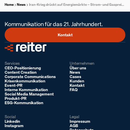
Home
News
Iran-Krieg drückt auf Energiemärkte – Strom- und Gaspreise für Haushalte noch stabil
Kommunikation für das 21. Jahrhundert.
Kontakt
Services
Unternehmen
CEO-Positionierung
Über uns
Content Creation
News
Corporate Communications
Cases
Krisenkommunikation
Kunden
Event-PR
Kontakt
Interne Kommunikation
FAQ
Social Media Management
Produkt-PR
ESG-Kommunikation
Social
Legal
Linkedin
Impressum
Instagram
AGB