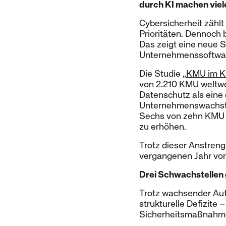
durch KI machen viel
Cybersicherheit zählt
Prioritäten. Dennoch b
Das zeigt eine neue S
Unternehmenssoftwar
Die Studie „
KMU im KI
von 2.210 KMU weltwei
Datenschutz als eine 
Unternehmenswachstu
Sechs von zehn KMU 
zu erhöhen.
Trotz dieser Anstren
vergangenen Jahr von 
Drei Schwachstellen
Trotz wachsender Auf
strukturelle Defizite
Sicherheitsmaßnahmen