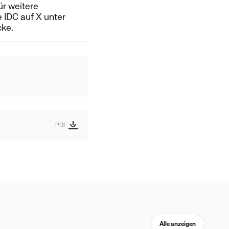
ür weitere
 IDC auf X unter
cke.
PDF
Alle anzeigen