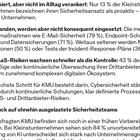
siert, aber nicht im Alltag verankert
: Nur 13 % der Klein
hmen bezeichnen ihren Sicherheitsansatz als proaktiv –
n Unternehmen.
anden, werden aber nicht konsequent eingesetzt
: Die 
maßnahmen wie E-Mail-Sicherheit (79 %), Endpoint-Schu
und Datensicherungen (71 %). Weitaus seltener werden 
ionen (50 %) oder Tests der Incident-Response-Pläne (3
aS-Risiken wachsen schneller als die Kontrolle:
43 % de
ige oder kontinuierliche Überwachung ihrer Drittanbiete
nem zunehmend komplexen digitalen Ökosystem.
hste Schritt für KMU besteht darin, Cybersicherheit stä
 durch kontinuierliche Schulungen, klar definierte Prozes
S- und Drittanbieter-Risiken.
uck auf ohnehin ausgelastete Sicherheitsteams
efragten KMU befinden sich noch in einer frühen Vorbere
. Bei Kleinstunternehmen sehen sich 84 % unvorbereitet
g von KI unterscheidet sich stark nach Unternehmensg