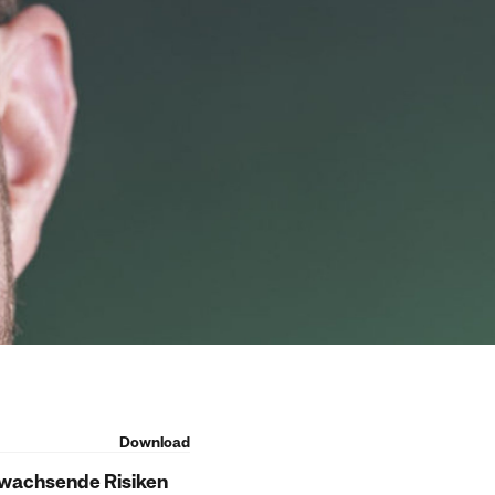
Download
 wachsende Risiken