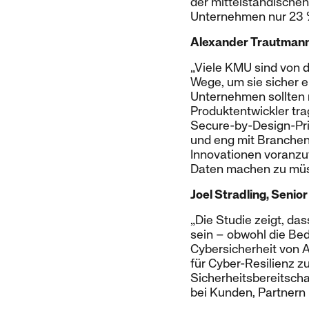
der mittelständische
Unternehmen nur 23 %
Alexander Trautmann,
„Viele KMU sind von d
Wege, um sie sicher 
Unternehmen sollten 
Produktentwickler tra
Secure-by-Design-Prin
und eng mit Branchen
Innovationen voranzu
Daten machen zu müs
Joel Stradling, Senio
„Die Studie zeigt, da
sein – obwohl die Be
Cybersicherheit von 
für Cyber-Resilienz 
Sicherheitsbereitschaf
bei Kunden, Partnern