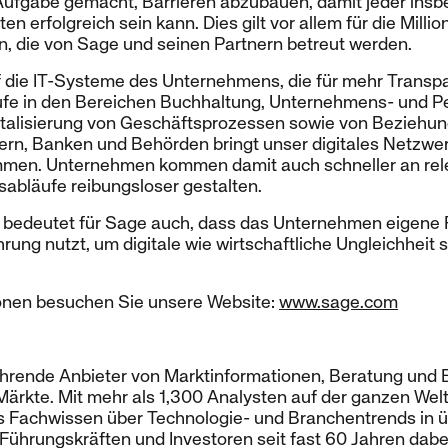
 Aufgabe gemacht, Barrieren abzubauen, damit jeder insb
n erfolgreich sein kann. Dies gilt vor allem für die Millio
n, die von Sage und seinen Partnern betreut werden.
 die IT-Systeme des Unternehmens, die für mehr Transpa
äufe in den Bereichen Buchhaltung, Unternehmens- und
gitalisierung von Geschäftsprozessen sowie von Beziehu
tern, Banken und Behörden bringt unser digitales Netzwer
mmen. Unternehmen kommen damit auch schneller an rel
abläufe reibungsloser gestalten.
 bedeutet für Sage auch, dass das Unternehmen eigene 
rung nutzt, um digitale wie wirtschaftliche Ungleichheit 
ionen besuchen Sie unsere Website:
www.sage.com
führende Anbieter von Marktinformationen, Beratung und Ev
kte. Mit mehr als 1,300 Analysten auf der ganzen Welt 
es Fachwissen über Technologie- und Branchentrends in ü
, Führungskräften und Investoren seit fast 60 Jahren dabe