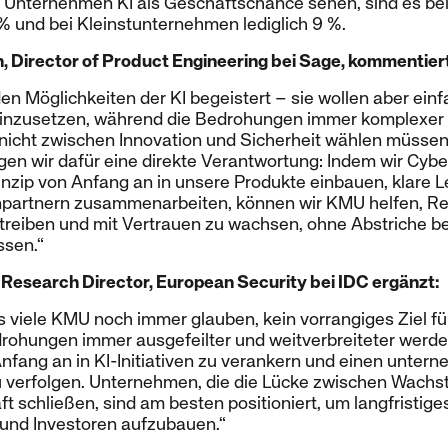
n Unternehmen KI als Geschäftschance sehen, sind es bei
 und bei Kleinstunternehmen lediglich 9 %.
 Director of Product Engineering bei Sage, kommentiert
en Möglichkeiten der KI begeistert – sie wollen aber einf
einzusetzen, während die Bedrohungen immer komplexer
nicht zwischen Innovation und Sicherheit wählen müssen
gen wir dafür eine direkte Verantwortung: Indem wir Cyb
zip von Anfang an in unsere Produkte einbauen, klare Lei
partnern zusammenarbeiten, können wir KMU helfen, Re
treiben und mit Vertrauen zu wachsen, ohne Abstriche be
sen.“
r Research Director, European Security bei IDC ergänzt:
ss viele KMU noch immer glauben, kein vorrangiges Ziel fü
drohungen immer ausgefeilter und weitverbreiteter werde
Anfang an in KI-Initiativen zu verankern und einen unte
zu verfolgen. Unternehmen, die die Lücke zwischen Wach
t schließen, sind am besten positioniert, um langfristige
 und Investoren aufzubauen.“