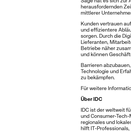
Sage hat es sich zur
herausfordernden Zeite
mittlerer Unternehme
Kunden vertrauen auf
und effizientere Abl
sorgen. Durch die Di
Lieferanten, Mitarbei
Betriebe näher zusa
und können Geschäfts
Barrieren abzubauen,
Technologie und Erfah
zu bekämpfen.
Für weitere Informat
Über IDC
IDC ist der weltweit 
und Consumer-Tech-Mär
regionales und lokal
hilft IT-Professionals