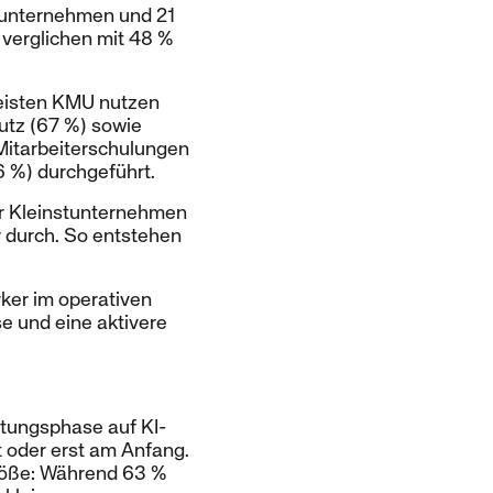
stunternehmen und 21
 verglichen mit 48 %
meisten KMU nutzen
tz (67 %) sowie
Mitarbeiterschulungen
6 %) durchgeführt.
r Kleinstunternehmen
r durch. So entstehen
rker im operativen
se und eine aktivere
itungsphase auf KI-
 oder erst am Anfang.
röße: Während 63 %