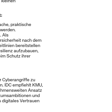
 kleinen
:
ache, praktische
 werden.
. Als
ersicherheit nach dem
tlinien bereitstellen
silienz aufzubauen,
im Schutz ihrer
r Cyberangriffe zu
n. IDC empfiehlt KMU,
rnehmensweiten Ansatz
stumsambitionen und
s digitales Vertrauen