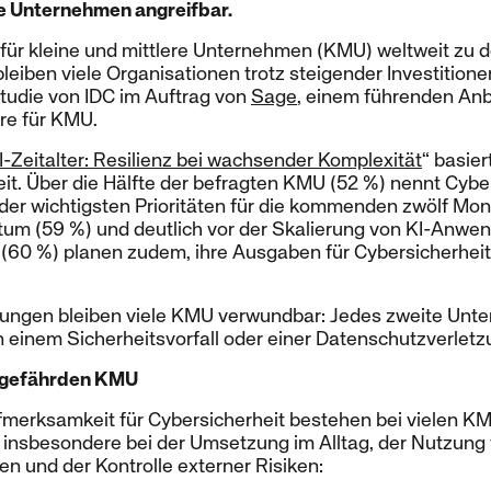
e Unternehmen angreifbar.
 für kleine und mittlere Unternehmen (KMU) weltweit zu 
leiben viele Organisationen trotz steigender Investitionen 
tudie von IDC im Auftrag von
Sage
, einem führenden Anb
e für KMU.
-Zeitalter: Resilienz bei wachsender Komplexität
“ basier
t. Über die Hälfte der befragten KMU (52 %) nennt Cybe
der wichtigsten Prioritäten für die kommenden zwölf Mona
m (59 %) und deutlich vor der Skalierung von KI-Anwe
(60 %) planen zudem, ihre Ausgaben für Cybersicherhe
gungen bleiben viele KMU verwundbar: Jedes zweite Unt
einem Sicherheitsvorfall oder einer Datenschutzverletz
 gefährden KMU
merksamkeit für Cybersicherheit bestehen bei vielen KM
 – insbesondere bei der Umsetzung im Alltag, der Nutzun
 und der Kontrolle externer Risiken: