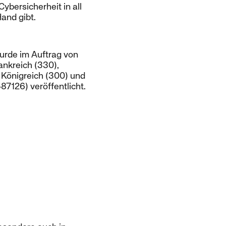
ybersicherheit in all
and gibt.
rde im Auftrag von
ankreich (330),
s Königreich (300) und
7126) veröffentlicht.