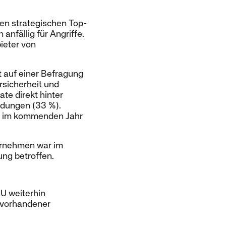
den strategischen Top-
anfällig für Angriffe.
ieter von
t auf einer Befragung
rsicherheit und
te direkt hinter
ndungen (33 %).
it im kommenden Jahr
ernehmen war im
ung betroffen.
U weiterhin
g vorhandener