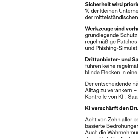
Sicherheit wird priori
% der kleinen Unterne
der mittelständische
Werkzeuge sind vorh
grundlegende Schutz
regelmäßige Patches 
und Phishing-Simulat
Drittanbieter- und Sa
führen keine regelmäß
blinde Flecken in ei
Der entscheidende näc
Alltag zu verankern –
Kontrolle von KI-, Saa
KI verschärft den Dr
Acht von Zehn aller b
basierte Bedrohungen
Auch die Wahrnehmun