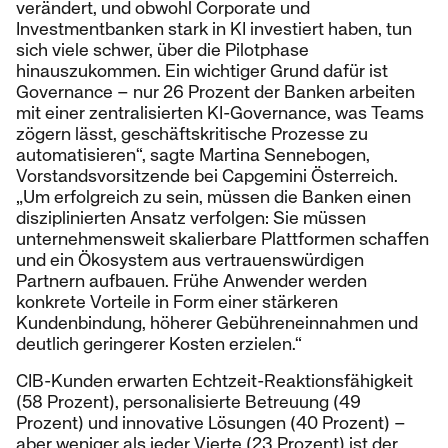
verändert, und obwohl Corporate und
Investmentbanken stark in KI investiert haben, tun
sich viele schwer, über die Pilotphase
hinauszukommen. Ein wichtiger Grund dafür ist
Governance – nur 26 Prozent der Banken arbeiten
mit einer zentralisierten KI-Governance, was Teams
zögern lässt, geschäftskritische Prozesse zu
automatisieren“, sagte Martina Sennebogen,
Vorstandsvorsitzende bei Capgemini Österreich.
„Um erfolgreich zu sein, müssen die Banken einen
disziplinierten Ansatz verfolgen: Sie müssen
unternehmensweit skalierbare Plattformen schaffen
und ein Ökosystem aus vertrauenswürdigen
Partnern aufbauen. Frühe Anwender werden
konkrete Vorteile in Form einer stärkeren
Kundenbindung, höherer Gebühreneinnahmen und
deutlich geringerer Kosten erzielen.“
CIB-Kunden erwarten Echtzeit-Reaktionsfähigkeit
(58 Prozent), personalisierte Betreuung (49
Prozent) und innovative Lösungen (40 Prozent) –
aber weniger als jeder Vierte (23 Prozent) ist der