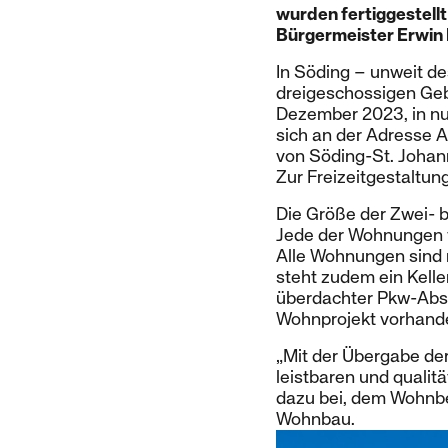
wurden fertiggestell
Bürgermeister Erwin
In Söding – unweit d
dreigeschossigen Ge
Dezember 2023, in nu
sich an der Adresse 
von Söding-St. Johann
Zur Freizeitgestaltu
Die Größe der Zwei- 
Jede der Wohnungen v
Alle Wohnungen sind 
steht zudem ein Kelle
überdachter Pkw-Abste
Wohnprojekt vorhan
„Mit der Übergabe de
leistbaren und qualit
dazu bei, dem Wohnbe
Wohnbau.