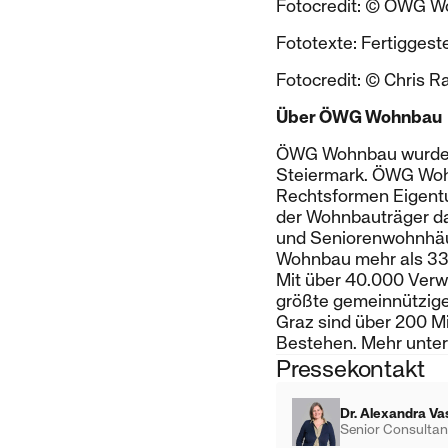
Fotocredit: © ÖWG 
Fototexte: Fertiggest
Fotocredit: © Chris R
Über ÖWG Wohnbau
ÖWG Wohnbau wurde 1
Steiermark. ÖWG Wohn
Rechtsformen Eigentu
der Wohnbauträger da
und Seniorenwohnhäus
Wohnbau mehr als 33.
Mit über 40.000 Verw
größte gemeinnützige
Graz sind über 200 Mi
Bestehen. Mehr unte
Pressekontakt
Dr. Alexandra Va
Senior Consultan