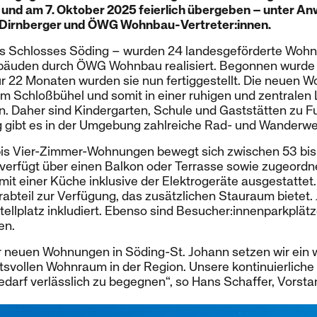
t und am 7. Oktober 2025 feierlich übergeben – unter A
 Dirnberger und ÖWG Wohnbau-Vertreter:innen.
es Schlosses Söding – wurden 24 landesgeförderte Wohn
bäuden durch ÖWG Wohnbau realisiert. Begonnen wurde
r 22 Monaten wurden sie nun fertiggestellt. Die neuen 
Am Schloßbühel und somit in einer ruhigen und zentralen
. Daher sind Kindergarten, Schule und Gaststätten zu Fu
ng gibt es in der Umgebung zahlreiche Rad- und Wanderw
bis Vier-Zimmer-Wohnungen bewegt sich zwischen 53 bi
erfügt über einen Balkon oder Terrasse sowie zugeordn
mit einer Küche inklusive der Elektrogeräte ausgestatte
rabteil zur Verfügung, das zusätzlichen Stauraum bietet.
llplatz inkludiert. Ebenso sind Besucher:innenparkplät
den.
r neuen Wohnungen in Söding-St. Johann setzen wir ein w
ätsvollen Wohnraum in der Region. Unsere kontinuierliche 
darf verlässlich zu begegnen“, so Hans Schaffer, Vorst