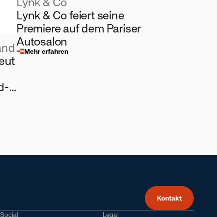
Lynk & Co
Lynk & Co feiert seine
Premiere auf dem Pariser
Autosalon
and
Mehr erfahren
eut
d-
Kontakt
Social
Legal