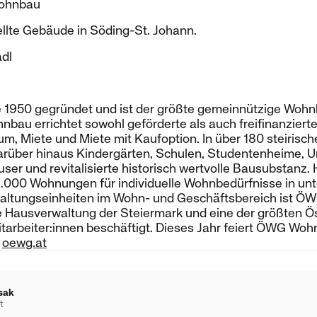
Wohnbau
ellte Gebäude in Söding-St. Johann.
adl
950 gegründet und ist der größte gemeinnützige Wohnb
bau errichtet sowohl geförderte als auch freifinanzier
m, Miete und Miete mit Kaufoption. In über 180 steiris
rüber hinaus Kindergärten, Schulen, Studentenheime, Uni
er und revitalisierte historisch wertvolle Bausubstanz
000 Wohnungen für individuelle Wohnbedürfnisse in unt
altungseinheiten im Wohn- und Geschäftsbereich ist Ö
 Hausverwaltung der Steiermark und eine der größten Öst
tarbeiter:innen beschäftigt. Dieses Jahr feiert ÖWG Woh
r
oewg.at
sak
t