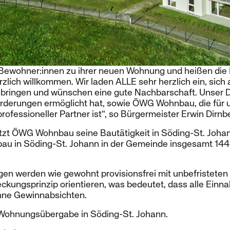
en Bewohner:innen zu ihrer neuen Wohnung und heißen di
lich willkommen. Wir laden ALLE sehr herzlich ein, sich a
ringen und wünschen eine gute Nachbarschaft. Unser D
örderungen ermöglicht hat, sowie ÖWG Wohnbau, die für u
professioneller Partner ist“, so Bürgermeister Erwin Dirnb
tzt ÖWG Wohnbau seine Bautätigkeit in Söding-St. Johann
u in Söding-St. Johann in der Gemeinde insgesamt 144
n werden wie gewohnt provisionsfrei mit unbefristeten 
ckungsprinzip orientieren, was bedeutet, dass alle Ein
hne Gewinnabsichten.
e Wohnungsübergabe in Söding-St. Johann.