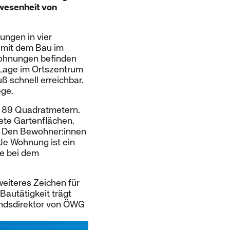
nwesenheit von
ungen in vier
 mit dem Bau im
Wohnungen befinden
 Lage im Ortszentrum
ß schnell erreichbar.
ege.
s 89 Quadratmetern.
ete Gartenflächen.
t. Den Bewohner:innen
 Je Wohnung ist ein
ze bei dem
eiteres Zeichen für
Bautätigkeit trägt
andsdirektor von ÖWG