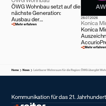
ÖWG Wohnbau
ÖWG Wohnbau setzt auf die
nächste Generation:
Ausbau der
28.07.2026
Konica Mi
Kinderbetreuung und
Mehr erfahren
Konica Mi
eigene Lehrlingsausbildung
Auszeichn
AccurioP
Mehr erfahre
Home
News
Leistbarer Wohnraum für die Region: ÖWG übergibt Woh
Kommunikation für das 21. Jahrhundert