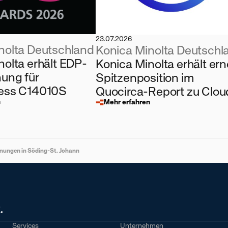
23.07.2026
nolta Deutschland
Konica Minolta Deutschl
nolta erhält EDP-
Konica Minolta erhält ern
ung für
Spitzenposition im
ress C14010S
Quocirca-Report zu Clou
n
Drucklösungen
Mehr erfahren
nungen in Söding-St. Johann
.
Services
Unternehmen