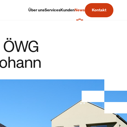
Über uns
Services
Kunden
News
Kontakt
n: ÖWG
Johann