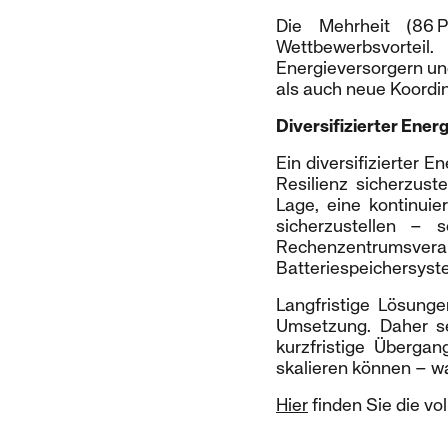
Die Mehrheit (86 
Wettbewerbsvorteil
Energieversorgern u
als auch neue Koordi
Diversifizierter Ener
Ein diversifizierter 
Resilienz sicherzuste
Lage, eine kontinui
sicherzustellen – 
Rechenzentrumsv
Batteriespeichersyst
Langfristige Lösung
Umsetzung. Daher se
kurzfristige Überga
skalieren können – wa
Hier
finden Sie die vol