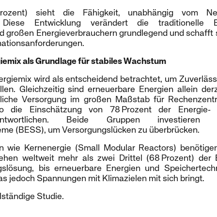
Prozent) sieht die Fähigkeit, unabhängig vom Ne
. Diese Entwicklung verändert die traditionelle
nd großen Energieverbrauchern grundlegend und schafft
nationsanforderungen.
giemix als Grundlage für stabiles Wachstum
Energiemix wird als entscheidend betrachtet, um Zuverlässi
llen. Gleichzeitig sind erneuerbare Energien allein der
erliche Versorgung im großen Maßstab für Rechenzent
so die Einschätzung von 78 Prozent der Energie‑
erantwortlichen. Beide Gruppen investiere
eme (BESS), um Versorgungslücken zu überbrücken.
en wie Kernenergie (Small Modular Reactors) benötigen
hen weltweit mehr als zwei Drittel (68 Prozent) der 
ngslösung, bis erneuerbare Energien und Speichertech
s jedoch Spannungen mit Klimazielen mit sich bringt.
lständige Studie.