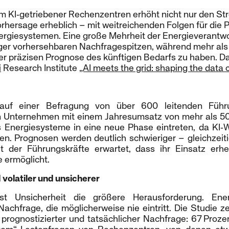
 KI‑getriebener Rechenzentren erhöht nicht nur den St
rhersage erheblich – mit weitreichenden Folgen für die 
ergiesystemen. Eine große Mehrheit der Energieverantwo
er vorhersehbaren Nachfragespitzen, während mehr als d
er präzisen Prognose des künftigen Bedarfs zu haben. Das
i
Research Institute
„AI meets the grid: shaping the data 
 auf einer Befragung von über 600 leitenden Führ
n Unternehmen mit einem Jahresumsatz von mehr als 500
ss Energiesysteme in eine neue Phase eintreten, da K
. Prognosen werden deutlich schwieriger – gleichzeitig 
t der Führungskräfte erwartet, dass ihr Einsatz erheb
 ermöglicht.
volatiler und unsicherer
 Unsicherheit die größere Herausforderung. Ener
achfrage, die möglicherweise nie eintritt. Die Studie 
prognostizierter und tatsächlicher Nachfrage: 67 Proze