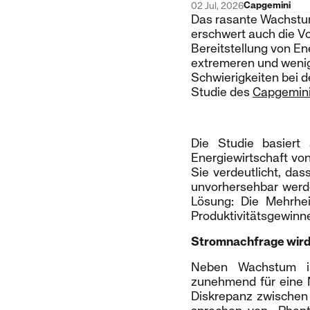
Capgemini
02 Jul, 2026
Das rasante Wachstum
erschwert auch die Vo
Bereitstellung von En
extremeren und wenig
Schwierigkeiten bei d
Studie des
Capgemin
Die Studie basiert
Energiewirtschaft vo
Sie verdeutlicht, da
unvorhersehbar werden
Lösung: Die Mehrhei
Produktivitätsgewinne
Stromnachfrage wird 
Neben Wachstum ist
zunehmend für eine N
Diskrepanz zwischen 