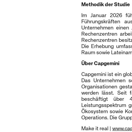
Methodik der Studie
Im Januar 2026 füh
Führungskräften au
Unternehmen einen J
Rechenzentren arbei
Rechenzentren besitz
Die Erhebung umfass
Raum sowie Lateinam
Über Capgemini
Capgemini ist ein glo
Das Unternehmen sc
Organisationen gest
werden lässt. Seit 
beschäftigt über
Leistungsspektrum g
Ökosystem sowie Kom
Operations. Die Grupp
Make it real |
www.cap