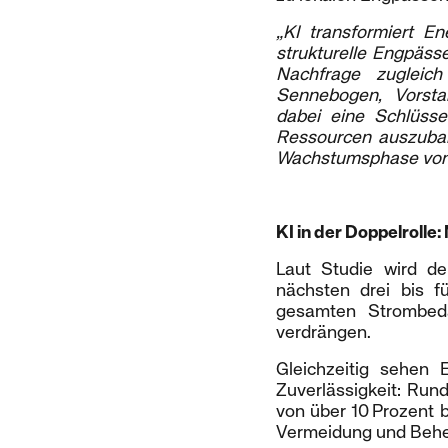
„KI transformiert E
strukturelle Engpäss
Nachfrage zugleich
Sennebogen, Vorsta
dabei eine Schlüsse
Ressourcen auszubal
Wachstumsphase von 
KI in der Doppelrolle
Laut Studie wird d
nächsten drei bis f
gesamten Strombed
verdrängen.
Gleichzeitig sehen 
Zuverlässigkeit: Run
von über 10 Prozent b
Vermeidung und Behe