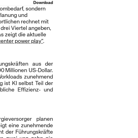
Download
rombedarf, sondern
Planung und
rtlichen rechnet mit
rei Viertel angeben,
 zeigt die aktuelle
center power play“
.
ungskräften aus der
 Millionen US‑Dollar.
I‑Workloads zunehmend
ist KI selbst Teil der
liche Effizienz‑ und
gieversorger planen
zeigt eine zunehmende
nt der Führungskräfte