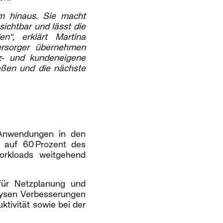
um hinaus. Sie macht
ichtbar und lässt die
n“, erklärt Martina
ersorger übernehmen
tz‑ und kundeneigene
eßen und die nächste
‑Anwendungen in den
t auf 60 Prozent des
rkloads weitgehend
 für Netzplanung und
alysen Verbesserungen
ktivität sowie bei der