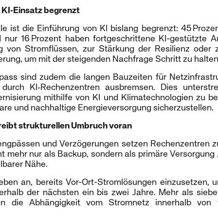
t KI‑Einsatz begrenzt
le ist die Einführung von KI bislang begrenzt: 45 Prozen
 nur 16 Prozent haben fortgeschrittene KI-gestützte A
g von Stromflüssen, zur Stärkung der Resilienz oder 
rung, um mit der steigenden Nachfrage Schritt zu halten
pass sind zudem die langen Bauzeiten für Netzinfrastru
durch KI‑Rechenzentren ausbremsen. Dies unterstre
rnisierung mithilfe von KI und Klimatechnologien zu b
are und nachhaltige Energieversorgung sicherzustellen.
eibt strukturellen Umbruch voran
engpässen und Verzögerungen setzen Rechenzentren 
t mehr nur als Backup, sondern als primäre Versorgung
lbarer Nähe.
eben an, bereits Vor-Ort-Stromlösungen einzusetzen, 
erhalb der nächsten ein bis zwei Jahre. Mehr als sieb
n die Abhängigkeit vom Stromnetz innerhalb von f