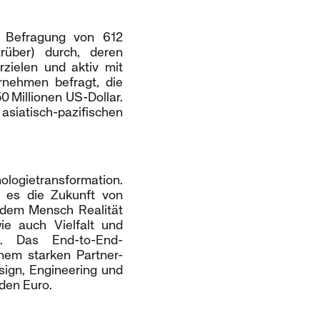
e Befragung von 612
rüber) durch, deren
zielen und aktiv mit
rnehmen befragt, die
 Millionen US-Dollar.
siatisch-pazifischen
nologietransformation.
 es die Zukunft von
 dem Mensch Realität
ie auch Vielfalt und
. Das End-to-End-
nem starken Partner-
ign, Engineering und
rden Euro.