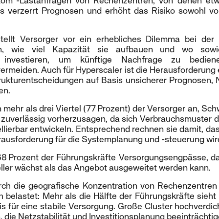
tom“-Lastanfragen von Rechenzentren, von denen etw
ies verzerrt Prognosen und erhöht das Risiko sowohl v
tellt Versorger vor ein erhebliches Dilemma bei der K
n, wie viel Kapazität sie aufbauen und wo sow
g investieren, um künftige Nachfrage zu bediene
vermeiden. Auch für Hyperscaler ist die Herausforderung
trukturentscheidungen auf Basis unsicherer Prognosen, 
en.
mehr als drei Viertel (77 Prozent) der Versorger an, Sch
 zuverlässig vorherzusagen, da sich Verbrauchsmuster du
lierbar entwickeln. Entsprechend rechnen sie damit, das
erausforderung für die Systemplanung und -steuerung wir
68 Prozent der Führungskräfte Versorgungsengpässe, d
ler wächst als das Angebot ausgeweitet werden kann.
urch die geografische Konzentration von Rechenzentren w
h belastet: Mehr als die Hälfte der Führungskräfte sieht
s für eine stabile Versorgung. Große Cluster hochverdi
 die Netzstabilität und Investitionsplanung beeinträchtig