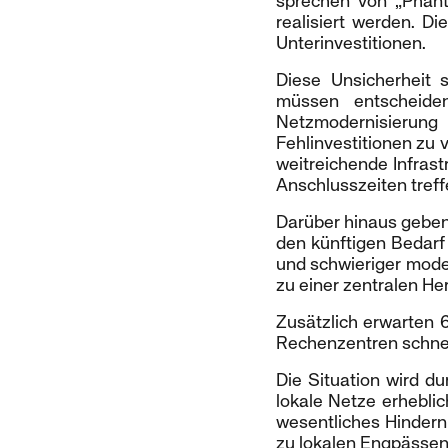
sprechen von „Phan
realisiert werden. D
Unterinvestitionen.
Diese Unsicherheit s
müssen entscheide
Netzmodernisierun
Fehlinvestitionen zu 
weitreichende Infras
Anschlusszeiten treff
Darüber hinaus geben 
den künftigen Bedarf
und schwieriger model
zu einer zentralen H
Zusätzlich erwarten 
Rechenzentren schnel
Die Situation wird d
lokale Netze erheblic
wesentliches Hinderni
zu lokalen Engpässen,