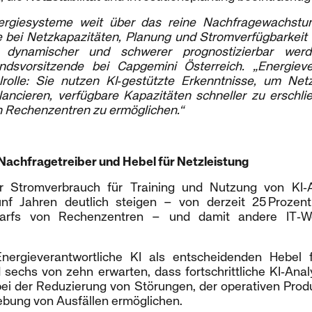
nergiesysteme weit über das reine Nachfragewachst
e bei Netzkapazitäten, Planung und Stromverfügbarkeit s
 dynamischer und schwerer prognostizierbar werde
ndsvorsitzende bei Capgemini Österreich. „Energiev
lrolle: Sie nutzen KI‑gestützte Erkenntnisse, um Ne
ancieren, verfügbare Kapazitäten schneller zu erschli
Rechenzentren zu ermöglichen.“
: Nachfragetreiber und Hebel für Netzleistung
er Stromverbrauch für Training und Nutzung von KI
ünf Jahren deutlich steigen – von derzeit 25 Prozen
arfs von Rechenzentren – und damit andere IT‑Wo
Energieverantwortliche KI als entscheidenden Hebel
d sechs von zehn erwarten, dass fortschrittliche KI‑An
ei der Reduzierung von Störungen, der operativen Produ
bung von Ausfällen ermöglichen.