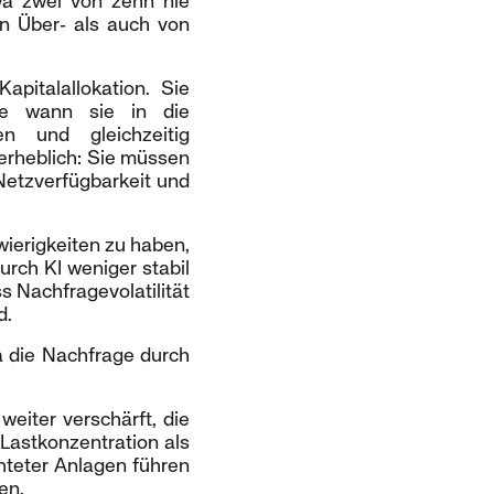
a zwei von zehn nie
on Über‑ als auch von
apitalallokation. Sie
ie wann sie in die
n und gleichzeitig
 erheblich: Sie müssen
Netzverfügbarkeit und
wierigkeiten zu haben,
rch KI weniger stabil
s Nachfragevolatilität
d.
a die Nachfrage durch
eiter verschärft, die
 Lastkonzentration als
chteter Anlagen führen
en.