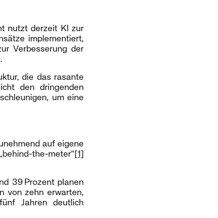
t nutzt derzeit KI zur
nsätze implementiert,
zur Verbesserung der
.
ktur, die das rasante
icht den dringenden
eschleunigen, um eine
zunehmend auf eigene
 „behind-the-meter“
[1]
und 39 Prozent planen
en von zehn erwarten,
ünf Jahren deutlich