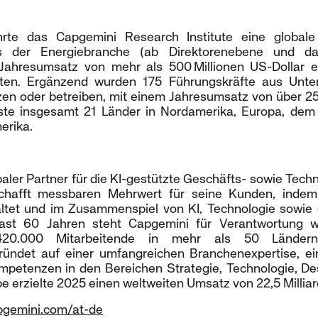
rte das Capgemini Research Institute eine global
s der Energiebranche (ab Direktorenebene und da
ahresumsatz von mehr als 500 Millionen US-Dollar er
ten. Ergänzend wurden 175 Führungskräfte aus Unte
en oder betreiben, mit einem Jahresumsatz von über 250
te insgesamt 21 Länder in Nordamerika, Europa, dem a
erika.
baler Partner für die KI-gestützte Geschäfts- sowie Tech
hafft messbaren Mehrwert für seine Kunden, indem
altet und im Zusammenspiel von KI, Technologie sowie
fast 60 Jahren steht Capgemini für Verantwortung w
 420.000 Mitarbeitende in mehr als 50 Ländern
ründet auf einer umfangreichen Branchenexpertise, ei
petenzen in den Bereichen Strategie, Technologie, Des
e erzielte 2025 einen weltweiten Umsatz von 22,5 Millia
gemini.com/at-de