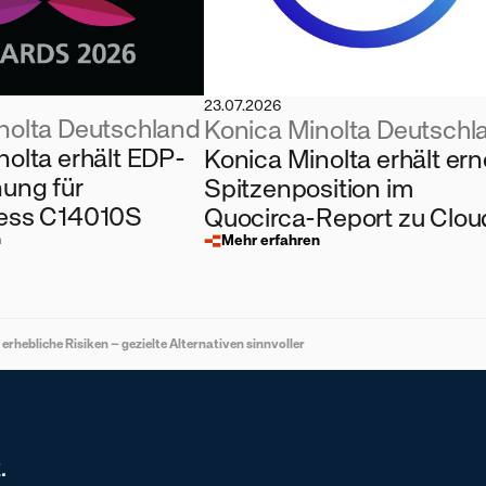
23.07.2026
nolta Deutschland
Konica Minolta Deutschl
nolta erhält EDP-
Konica Minolta erhält ern
ung für
Spitzenposition im
ress C14010S
Quocirca-Report zu Clou
n
Drucklösungen
Mehr erfahren
rhebliche Risiken – gezielte Alternativen sinnvoller
.