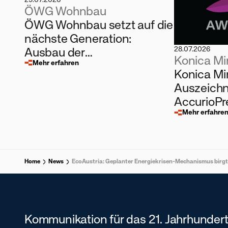
ÖWG Wohnbau
ÖWG Wohnbau setzt auf die
nächste Generation:
Ausbau der
28.07.2026
Konica Mi
Kinderbetreuung und
Mehr erfahren
Konica Mi
eigene Lehrlingsausbildung
Auszeichn
AccurioP
Mehr erfahre
Home
News
EcoAustria: Geplanter Energiekrisen-Mechanismus birgt e
Kommunikation für das 21. Jahrhundert