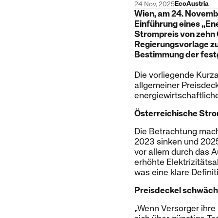
EcoAustria
24 Nov, 2025
Wien, am 24. Novemb
Einführung eines „En
Strompreis von zehn C
Regierungsvorlage zu
Bestimmung der fest
Die vorliegende Kurz
allgemeiner Preisdeck
energiewirtschaftlich
Österreichische Stro
Die Betrachtung macht
2023 sinken und 2025 
vor allem durch das 
erhöhte Elektrizitäts
was eine klare Definit
Preisdeckel schwäch
„Wenn Versorger ihre 