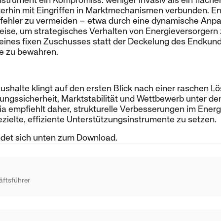
nstrument ein Kompromiss: weniger invasiv als ein fläc
iterhin mit Eingriffen in Marktmechanismen verbunden. E
sfehler zu vermeiden – etwa durch eine dynamische Anp
eise, um strategisches Verhalten von Energieversorgern 
 eines fixen Zuschusses statt der Deckelung des Endkun
e zu bewahren.
aushalte klingt auf den ersten Blick nach einer raschen L
gungssicherheit, Marktstabilität und Wettbewerb unter de
a empfiehlt daher, strukturelle Verbesserungen im Ener
gezielte, effiziente Unterstützungsinstrumente zu setzen.
ndet sich unten zum Download.
äftsführer