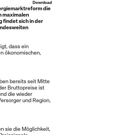
Download
ergiemarktreform die
en maximalen
findet sich in der
bundesweiten
igt, dass ein
den ökonomischen,
en bereits seit Mitte
er Bruttopreise ist
nd die wieder
 Versorger und Region,
n sie die Möglichkeit,