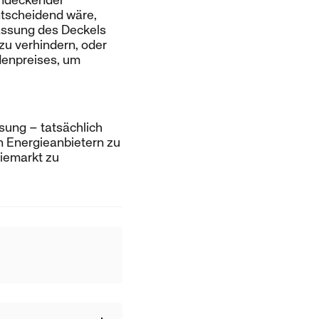
hendeckender
ntscheidend wäre,
assung des Deckels
zu verhindern, oder
denpreises, um
ösung – tatsächlich
n Energieanbietern zu
giemarkt zu