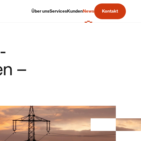
Über uns
Services
Kunden
News
Kontakt
-
en –