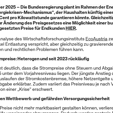
er 2025 – Die Bundesregierung plant im Rahmen der En
ergiekrisen-Mechanismus“, der Haushalten künftig ein
ent pro Kilowattstunde garantieren könnte. Gleichzeitig 
r Änderung des Preisgesetzes eine Möglichkeit einer 
gesetzten Preise für Endkunden
HIER
.
analyse des Wirtschaftsforschungsinstituts
EcoAustria
ze
el Entlastung verspricht, aber gleichzeitig zu gravieren
en und rechtlichen Problemen führen kann.
mpreise: Heterogen und seit 2023 rückläufig
 deutlich, dass die Strompreise ohne Steuern und Abgab
unter dem Vorjahresniveau liegen. Der jüngste Anstieg d
Auslaufen der Stromkostenbremse, höhere Netzentgelte u
abgabe erklärbar. Zudem variiert das Preisniveau je nach
ion einer „Krise“ erschwert.
en Wettbewerb und gefährden Versorgungssicherheit
Preise nicht mehr marktbasiert gestalten können, verliere