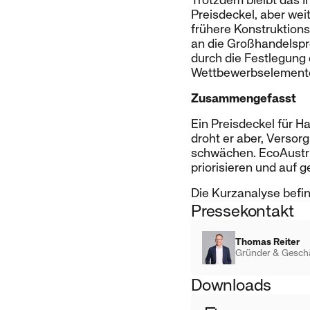
Trotzdem bleibt das I
Preisdeckel, aber we
frühere Konstruktion
an die Großhandelspr
durch die Festlegung
Wettbewerbselement
Zusammengefasst
Ein Preisdeckel für H
droht er aber, Versor
schwächen. EcoAustri
priorisieren und auf 
Die Kurzanalyse befi
Pressekontakt
Thomas Reiter
Gründer & Gesch
Downloads