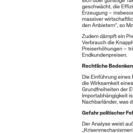
sich über günstige T
geschwächt, die Effiz
Erzeugung – insbesond
massiver wirtschaftli
den Anbietern“, so Mo
Zudem dämpft ein Pre
Verbrauch die Knapph
Preiserhöhungen – tri
Endkundenpreisen.
Rechtliche Bedenken
Die Einführung eines 
die Wirksamkeit eine
Grundfreiheiten der E
Importabhängigkeit i
Nachbarländer, was d
Gefahr politischer Fe
Der Analyse weist au
„Krisenmechanismen“ 