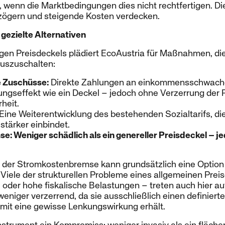
, wenn die Marktbedingungen dies nicht rechtfertigen. D
zögern und steigende Kosten verdecken.
gezielte Alternativen
higen Preisdeckels plädiert EcoAustria für Maßnahmen, di
uszuschalten:
e Zuschüsse:
Direkte Zahlungen an einkommensschwache
ngseffekt wie ein Deckel – jedoch ohne Verzerrung der P
heit.
Eine Weiterentwicklung des bestehenden Sozialtarifs, die
stärker einbindet.
: Weniger schädlich als ein genereller Preisdeckel – j
 der Stromkostenbremse kann grundsätzlich eine Option s
. Viele der strukturellen Probleme eines allgemeinen Prei
e oder hohe fiskalische Belastungen – treten auch hier au
niger verzerrend, da sie ausschließlich einen definier
amit eine gewisse Lenkungswirkung erhält.