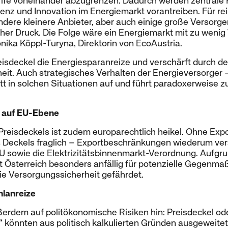
arife voneinander abzugrenzen. Dadurch werden zentrale 
ienz und Innovation im Energiemarkt vorantreiben. Für r
ere kleinere Anbieter, aber auch einige große Versorger
cher Druck. Die Folge wäre ein Energiemarkt mit zu weni
nika Köppl-Turyna, Direktorin von EcoAustria.
isdeckel die Energiesparanreize und verschärft durch d
eit. Auch strategisches Verhalten der Energieversorger
tt in solchen Situationen auf und führt paradoxerweise 
 auf EU-Ebene
Preisdeckels ist zudem europarechtlich heikel. Ohne Ex
s Deckels fraglich – Exportbeschränkungen wiederum ve
U sowie die Elektrizitätsbinnenmarkt-Verordnung. Aufgru
st Österreich besonders anfällig für potenzielle Gegenm
ie Versorgungssicherheit gefährdet.
hlanreize
ßerdem auf politökonomische Risiken hin: Preisdeckel od
könnten aus politisch kalkulierten Gründen ausgeweitet