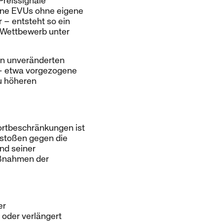
Preissignale
eine EVUs ohne eigene
 – entsteht so ein
g Wettbewerb unter
en unveränderten
 – etwa vorgezogene
zu höheren
portbeschränkungen ist
rstoßen gegen die
nd seiner
aßnahmen der
er
 oder verlängert