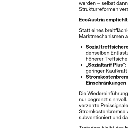
werden – selbst dann
Strukturreformen ver
EcoAustria empfiehlt 
Statt eines breitfläc
Marktmechanismen a
Sozial treffsicher
denselben Entlastu
höherer Treffsicher
„Sozialtarif Plus“:
geringer Kaufkraft 
Stromkostenbremse
Einschränkungen
Die Wiedereinführung
nur begrenzt sinnvoll
verzerrte Preissignal
Stromkostenbremse we
subventioniert und d