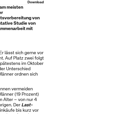
Download
 am meisten
er
htsvorbereitung von
ntative Studie von
sammenarbeit mit
Er lässt sich gerne vor
t. Auf Platz zwei folgt
spätestens im Oktober
 der Unterschied
 Männer ordnen sich
r:innen vermeiden
Männer (19 Prozent)
m Alter – von nur 4
hrigen. Der
Last-
inkäufe bis kurz vor