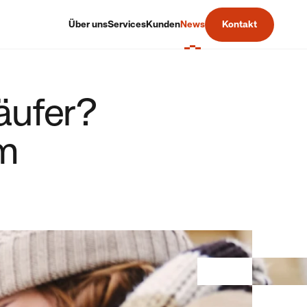
Über uns
Services
Kunden
News
Kontakt
äufer?
im