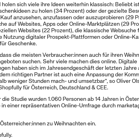
olen sich viele ihre Ideen weiterhin klassisch: Beliebt i
schenkideen zu holen (34 Prozent) oder der gezielte Be
Kauf anzusehen, anzufassen oder auszuprobieren (29 P
rche auf Websites, Apps oder Online-Marktplätzen (29 Pro
eziellen Websites (22 Prozent), die klassische Websuche
e Nutzung digitaler Prospekt-Plattformen oder Online-Ka
e für Geschenke.
 dass die meisten Verbraucher:innen auch für ihren Weihn
eboten suchen. Sehr viele machen dies online. Digitale
en haben sich im Jahresendgeschäft der letzten Jahre 
t dem richtigen Partner ist auch eine Anpassung der Kom
lb weniger Stunden mach- und umsetzbar“, so Oliver Ol
Shopfully für Österreich, Deutschland & CEE.
r die Studie wurden 1.060 Personen ab 14 Jahren in Öster
 in einer repräsentativen Online-Umfrage durch marketa
Österreicher:innen zu Weihnachten ein.
ully.