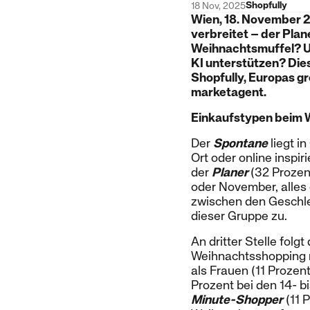
Shopfully
18 Nov, 2025
Wien, 18. November 2
verbreitet – der Pla
Weihnachtsmuffel? Un
KI unterstützen? Dies
Shopfully, Europas g
marketagent.
Einkaufstypen beim 
Der
Spontane
liegt i
Ort oder online inspir
der
Planer
(32 Prozen
oder November, alles g
zwischen den Geschle
dieser Gruppe zu.
An dritter Stelle folgt
Weihnachtsshopping m
als Frauen (11 Prozen
Prozent bei den 14- b
Minute-Shopper
(11 