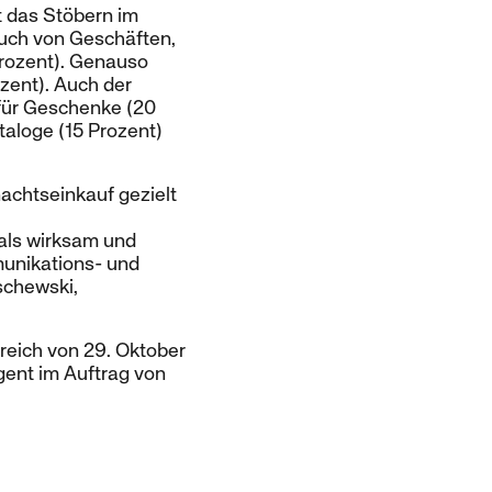
st das Stöbern im
such von Geschäften,
rozent). Genauso
zent). Auch der
 für Geschenke (20
taloge (15 Prozent)
achtseinkauf gezielt
als wirksam und
munikations- und
schewski,
reich von 29. Oktober
gent im Auftrag von