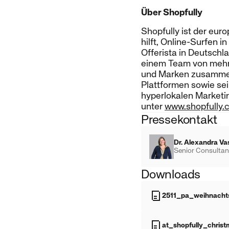
Über Shopfully
Shopfully ist der eur
hilft, Online-Surfen 
Offerista in Deutschl
einem Team von mehr a
und Marken zusammen 
Plattformen sowie sei
hyperlokalen Marketin
unter
www.shopfully.
Pressekontakt
Dr. Alexandra Va
Senior Consultan
Downloads
2511_pa_weihnachts
at_shopfully_chris