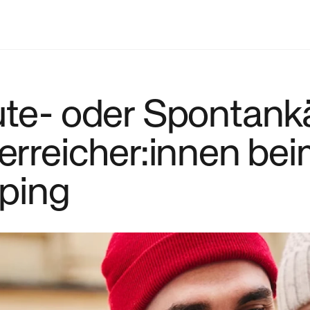
ute- oder Spontank
terreicher:innen be
ping