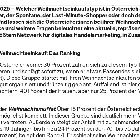
025 – Welcher Weihnachtseinkaufstyp ist in Österreich
ner, der Spontane, der Last-Minute-Shopper oder doch d
d lassen sich die Österreicher:innen bei ihrer Weihnac
e und weitere Fragen beleuchtet eine aktuelle, repräse
rößtem Netzwerk für digitales Handelsmarketing, in Zu
Weihnachtseinkauf: Das Ranking
n Österreich vorne: 36 Prozent zählen sich zu diesem Typ. 
ieren und schlägt sofort zu, wenn er etwas Passendes sieh
t). Diese Gruppe startet mit ihren Weihnachtseinkäufen 
ut organisiert und frühzeitig geplant. Auffallend ist hier
chtern: 40 Prozent der Frauen, aber nur 25 Prozent der
 der
Weihnachtsmuffel
: Über 15 Prozent der Österreiche
öglichst komplett. In dieser Gruppe sind deutlich mehr 
t) vertreten. Außerdem steigt der Anteil mit zunehmende
is 19-Jährigen bis hin zu 24 Prozent bei den 70- bis 75-Jä
Prozent) belegt den Rang 4. Er schiebt seine Weihnachtse