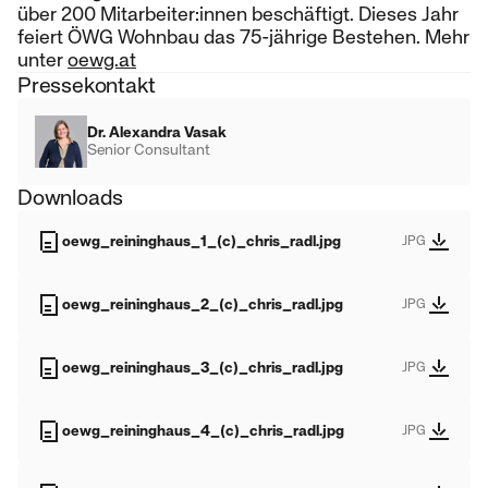
über 200 Mitarbeiter:innen beschäftigt. Dieses Jahr
feiert ÖWG Wohnbau das 75-jährige Bestehen. Mehr
unter
oewg.at
Pressekontakt
Dr. Alexandra Vasak
Senior Consultant
Downloads
oewg_reininghaus_1_(c)_chris_radl.jpg
JPG
oewg_reininghaus_2_(c)_chris_radl.jpg
JPG
oewg_reininghaus_3_(c)_chris_radl.jpg
JPG
oewg_reininghaus_4_(c)_chris_radl.jpg
JPG