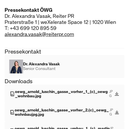
Pressekontakt ÖWG
Dr. Alexandra Vasak, Reiter PR
Praterstraße 1 | weXelerate Space 12 | 1020 Wien
T: +43 699 120 895 59
alexandra.vasak@reiterpr.com
Pressekontakt
Dr. Alexandra Vasak
Senior Consultant
Downloads
oewg_arnold_luschin_gasse_vorher_1_(c)_oewg
JP
_wohnbau.jpg
G
oewg_arnold_luschin_gasse_vorher_2.(c)_oewg_
JP
wohnbaujpg.jpg
G
oewg_arnold_luschin_gasse_umbau_1_(c)_martin
JP