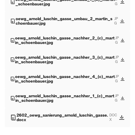
_schoenbauer.jpg
G
oewg_arnold_luschin_gasse_umbau_2_martin_s
JP
choenbauer.jpg
G
oewg_arnold_luschin_gasse_nachher_2_(c)_mart
JP
in_schoenbauer.jpg
G
oewg_arnold_luschin_gasse_nachher_3_(c)_mart
JP
in_schoenbauer.jpg
G
oewg_arnold_luschin_gasse_nachher_4_(c)_mart
JP
in_schoenbauer.jpg
G
oewg_arnold_luschin_gasse_nachher_1_(c)_mart
JP
in_schoenbauer.jpg
G
2602_oewg_sanierung_arnold_luschin_gasse.
DOC
docx
X