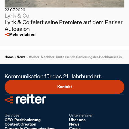
23.07.2026
Lynk & Co
Lynk & Co feiert seine Premiere auf dem Pariser
Autosalon
Mehr erfahren
Home
News
Vorher-Nachher: Umfassende Sanierung des Hochhauses in der Arnold-Luschin-Gasse
Kommunikation für das 21. Jahrhundert.
Kontakt
Services
Unternehmen
CEO-Positionierung
Über uns
Content Creation
News
Corporate Communications
Cases