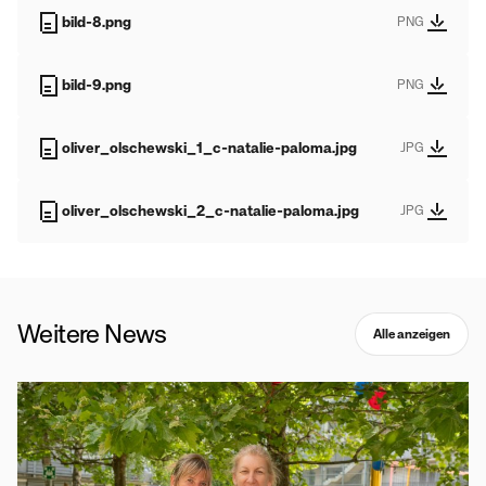
bild-8.png
PNG
bild-9.png
PNG
oliver_olschewski_1_c-natalie-paloma.jpg
JPG
oliver_olschewski_2_c-natalie-paloma.jpg
JPG
Weitere News
Alle anzeigen