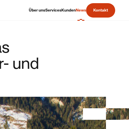
Über uns
Services
Kunden
News
Kontakt
as
r- und