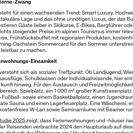
Sterne-Zwang
steht für einen wachsenden Trend: Smart Luxury. Hochwe
akuläre Lage und das ohne unnötigen Luxus, der das Budg
tieren Gäste lieber in Skikurse, E-Bikes, Bergführer oder
ichts steigender Preise im alpinen Tourismus immer relev
se, Frühstücksbuffet mit regionalen Produkten, kostenfr
adming-Dachstein Sommercard für den Sommer unterstre
 leistbar zu machen.
rienwohnungs-Einsamkeit
ersteht sich als sozialer Treffpunkt. Ob Landjugend, Wie
sausflüge, Schulklassen oder Individualreisende, hier en
unft hinweg. Für den Austausch und Freizeitmöglichkeite
bereich, Spielplatz, ein 1 000 m² großer Kunstrasenplat
m Fußball- sowie einem Basketballplatz, einen Jugendraum
ivate Sauna und einen Lagerfeuerplatz. Eine Wäscherei, e
 kostenfreies W-Lan sowie Seminarräume mit Beamer ru
tudie 2025
zeigt, dass Ferienwohnungen und -häuser nac
l der Reisenden verbrachte 2024 den Haupturlaub auf dies