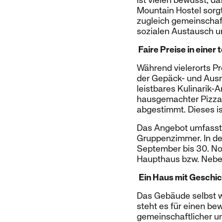
ist vielen bewusst, 
Mountain Hostel sorgt 
zugleich gemeinschaf
sozialen Austausch u
Faire Preise in einer
Während vielerorts Pre
der Gepäck- und Ausr
leistbares Kulinarik-
hausgemachter Pizza 
abgestimmt. Dieses i
Das Angebot umfasst 
Gruppenzimmer. In den 
September bis 30. No
Haupthaus bzw. Neben
Ein Haus mit Geschi
Das Gebäude selbst w
steht es für einen b
gemeinschaftlicher u