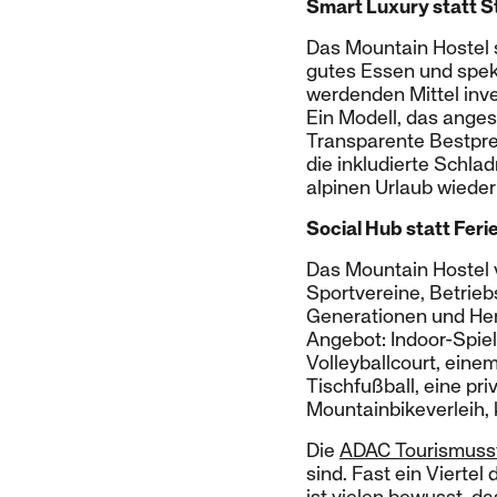
Smart Luxury statt 
Das Mountain Hostel 
gutes Essen und spekt
werdenden Mittel inves
Ein Modell, das anges
Transparente Bestprei
die inkludierte Schl
alpinen Urlaub wieder
Social Hub statt Fe
Das Mountain Hostel v
Sportvereine, Betrieb
Generationen und Herk
Angebot: Indoor-Spiel
Volleyballcourt, eine
Tischfußball, eine pr
Mountainbikeverleih,
Die
ADAC Tourismuss
sind. Fast ein Vierte