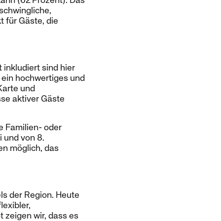
ann (62 Prozent). Das
rschwingliche,
 für Gäste, die
 inkludiert sind hier
 ein hochwertiges und
 Karte und
se aktiver Gäste
 Familien- oder
i und von 8.
en möglich, das
ls der Region. Heute
exibler,
 zeigen wir, dass es