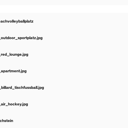
achvolleyballplatz
outdoor_sportplatz.jpg
red_lounge.jpg
apartment.jpg
illard_tischfussball.jpg
air_hockey.jpg
chstein