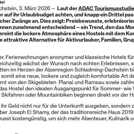
tel
hstein, 3. März 2026 –
Laut der
ADAC Tourismusstudi
 auf ihr Urlaubbudget achten, und knapp ein Drittel pas
icher Zwänge an. Dies zeigt: Preisbewusste, erlebnisori
innen zunehmend entscheidend – ein Trend, den das Mo
vereint die lockere Atmosphäre eines Hostels mit dem Ko
e attraktive Alternative für Aktivurlauber, Familien, Gr
er, Ferienwohnungen anonymer und klassische Hotels für
leichzeitig wächst der Wunsch nach echten Erlebnissen, 
Mitten im Herzen der Alpenregion Schladming-Dachstein b
somit eine neue, lockere und zugleich komfortable Art d
rnt von den Skigebieten Planai und Ramsau sowie zahl
as Hostel den idealen Ausgangspunkt für Sommer- wie 
 Skifahren oder Mountainbiken beginnen direkt vor der H
ihr Geld nicht nur für die Unterkunft ausgeben, sondern 
eber Joseph El Shamy, der das traditionsreiche Haus 20
sst kostengünstig, um sich mehr Abenteuer, Kulinarik od