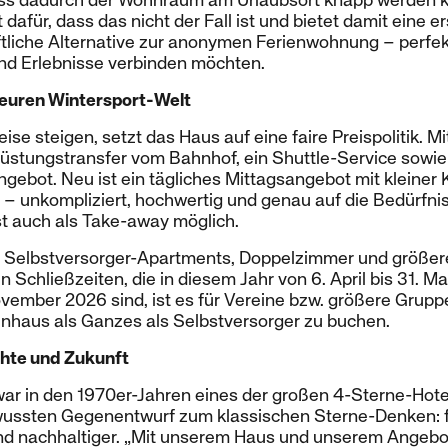
dass dadurch der Wohnraum am Urlaubsort knapp werden k
dafür, dass das nicht der Fall ist und bietet damit eine e
tliche Alternative zur anonymen Ferienwohnung – perfekt
nd Erlebnisse verbinden möchten.
 teuren Wintersport-Welt
ise steigen, setzt das Haus auf eine faire Preispolitik. Mit
üstungstransfer vom Bahnhof, ein Shuttle-Service sowie
Angebot. Neu ist ein tägliches Mittagsangebot mit kleiner
– unkompliziert, hochwertig und genau auf die Bedürfnis
st auch als Take-away möglich.
Selbstversorger-Apartments, Doppelzimmer und größere
Schließzeiten, die in diesem Jahr von 6. April bis 31. Ma
vember 2026 sind, ist es für Vereine bzw. größere Grupp
haus als Ganzes als Selbstversorger zu buchen.
chte und Zukunft
ar in den 1970er-Jahren eines der großen 4-Sterne-Hote
ewussten Gegenentwurf zum klassischen Sterne-Denken: fl
nd nachhaltiger. „Mit unserem Haus und unserem Angebot