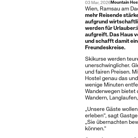
Mountain Hos
03 Mar, 2026
Wien, Ramsau am Dac
mehr Reisende stärker
aufgrund wirtschaftl
werden für Urlauber:
aufgreift. Das Haus 
und schafft damit ein
Freundeskreise.
Skikurse werden teur
unerschwinglicher. G
und fairen Preisen. 
Hostel genau das und 
wenige Minuten entfe
Wanderwegen bietet d
Wandern, Langlaufen,
„Unsere Gäste wollen 
erleben“, sagt Gastg
„Sie übernachten bewu
können.“