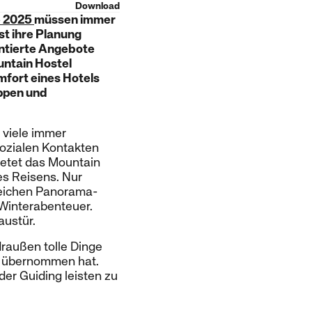
Download
e 2025
müssen immer
st ihre Planung
entierte Angebote
untain Hostel
mfort eines Hotels
uppen und
 viele immer
sozialen Kontakten
ietet das Mountain
es Reisens. Nur
reichen Panorama-
Winterabenteuer.
austür.
draußen tolle Dinge
19 übernommen hat.
er Guiding leisten zu