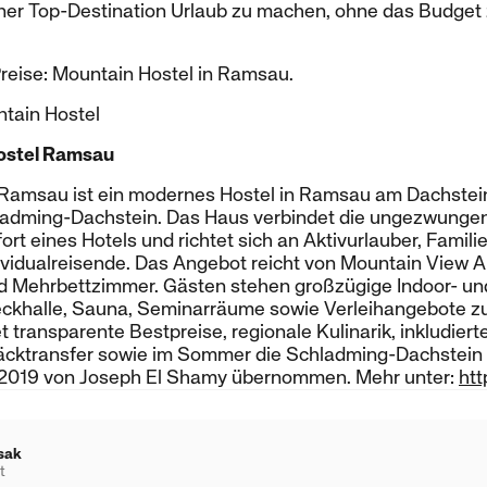
einer Top-Destination Urlaub zu machen, ohne das Budget 
Preise: Mountain Hostel in Ramsau.
tain Hostel
ostel Ramsau
Ramsau ist ein modernes Hostel in Ramsau am Dachstein
ladming-Dachstein. Das Haus verbindet die ungezwunge
rt eines Hotels und richtet sich an Aktivurlauber, Famili
ividualreisende. Das Angebot reicht von Mountain View 
nd Mehrbettzimmer. Gästen stehen großzügige Indoor- un
ckhalle, Sauna, Seminarräume sowie Verleihangebote z
t transparente Bestpreise, regionale Kulinarik, inkludier
päcktransfer sowie im Sommer die Schladming-Dachstei
r 2019 von Joseph El Shamy übernommen. Mehr unter:
htt
sak
t