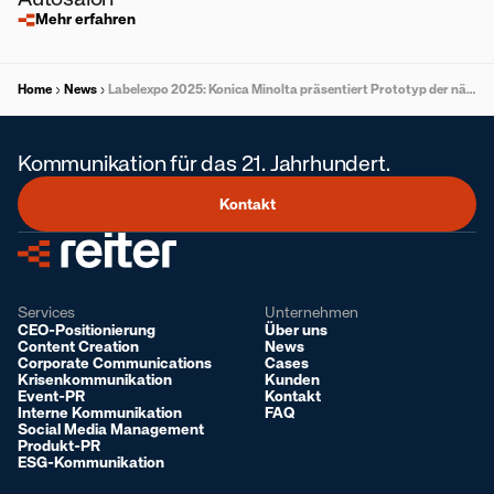
Mehr erfahren
Home
News
Labelexpo 2025: Konica Minolta präsentiert Prototyp der nächsten AccurioLabel-Generation
Kommunikation für das 21. Jahrhundert.
Kontakt
Services
Unternehmen
CEO-Positionierung
Über uns
Content Creation
News
Corporate Communications
Cases
Krisenkommunikation
Kunden
Event-PR
Kontakt
Interne Kommunikation
FAQ
Social Media Management
Produkt-PR
ESG-Kommunikation