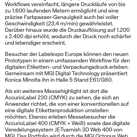
Workflows vereinfacht, längere Druckläufe von bis
zu 1.600 laufenden Metern ermöglicht und eine
präzise Farbpasser-Genauigkeit auch bei voller
Geschwindigkeit (23,4 m/min) gewährleistet.
Darüber hinaus wurde die Druckauflösung auf 1.200
x 2.400 dpi erhöht, wodurch der Druck noch schärfer
und lebendiger erscheint.
Besucher der Labelexpo Europe können den neuen
Prototypen in einem umfassenden Workflow für den
digitalen Etiketten- und Verpackungsdruck erleben.
Gemeinsam mit MGI Digital Technology präsentiert
Konica Minolta ihn in Halle 5 Stand E61/G60.
Als ein weiteres Messehighlight ist dort die
AccurioLabel 230 (CMYK) zu sehen, die sich an
Anwender richtet, die von einer konventionellen auf
eine digitale Etikettenproduktion umstellen
möchten. Ebenso erleben Messebesucher die
AccurioLabel 400 (CMYK + Weiß) sowie das digitale
Veredelungssystem JETvarnish 3D Web 400 von
MGI. Das Portfolio wird durch die MGI Octopus Web