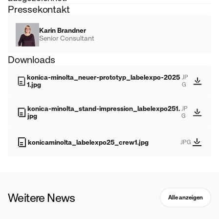
Pressekontakt
Karin Brandner
Senior Consultant
Downloads
konica-minolta_neuer-prototyp_labelexpo-2025
JP
1.jpg
G
konica-minolta_stand-impression_labelexpo251.
JP
jpg
G
konicaminolta_labelexpo25_crew1.jpg
JPG
Weitere News
Alle anzeigen