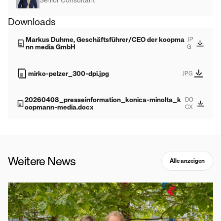
Senior Consultant
Downloads
Markus Duhme, Geschäftsführer/CEO der koopma
JP
nn media GmbH
G
mirko-pelzer_300-dpi.jpg
JPG
20260408_presseinformation_konica-minolta_k
DO
oopmann-media.docx
CX
Weitere News
Alle anzeigen