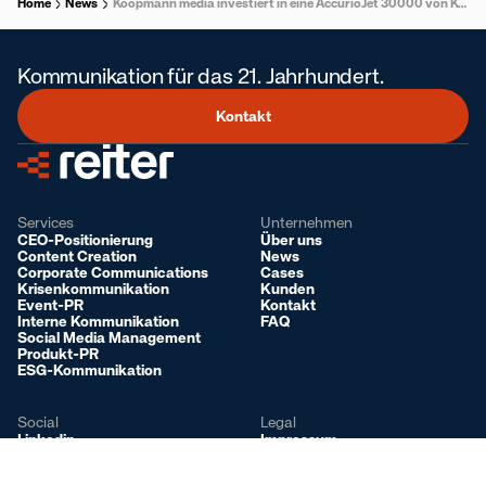
Home
News
Koopmann media investiert in eine AccurioJet 30000 von Konica Minolta
Kommunikation für das 21. Jahrhundert.
Kontakt
Services
Unternehmen
CEO-Positionierung
Über uns
Content Creation
News
Corporate Communications
Cases
Krisenkommunikation
Kunden
Event-PR
Kontakt
Interne Kommunikation
FAQ
Social Media Management
Deutsch
Produkt-PR
ESG-Kommunikation
Social
Legal
Linkedin
Impressum
Instagram
AGB
Datenschutz