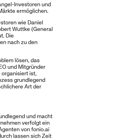
Angel-Investoren und
Märkte ermöglichen.
storen wie Daniel
obert Wuttke (General
t. Die
men nach zu den
oblem lösen, das
CEO und Mitgründer
rganisiert ist,
rozess grundlegend
chlichere Art der
rundlegend und macht
ernehmen verfolgt ein
-Agenten von fonio.ai
rch lassen sich Zeit