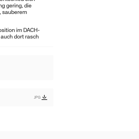
g gering, die
m, sauberem
osition im DACH-
auch dort rasch
JPG