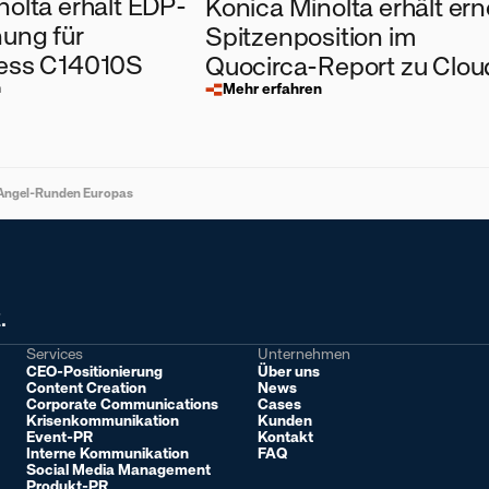
nolta erhält EDP-
Konica Minolta erhält ern
ung für
Spitzenposition im
ress C14010S
Quocirca-Report zu Clou
n
Drucklösungen
Mehr erfahren
en Angel-Runden Europas
.
Services
Unternehmen
CEO-Positionierung
Über uns
Content Creation
News
Corporate Communications
Cases
Krisenkommunikation
Kunden
Event-PR
Kontakt
Interne Kommunikation
FAQ
Social Media Management
Produkt-PR