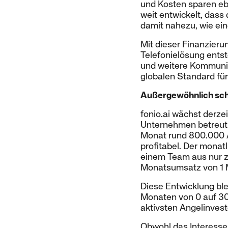
und Kosten sparen ebe
weit entwickelt, dass
damit nahezu, wie ein
Mit dieser Finanzieru
Telefonielösung entst
und weitere Kommunik
globalen Standard für
Außergewöhnlich sc
fonio.ai wächst derze
Unternehmen betreut 
Monat rund 800.000 An
profitabel. Der monat
einem Team aus nur z
Monatsumsatz von 1 Mi
Diese Entwicklung ble
Monaten von 0 auf 30
aktivsten Angelinvesto
Obwohl das Interesse p