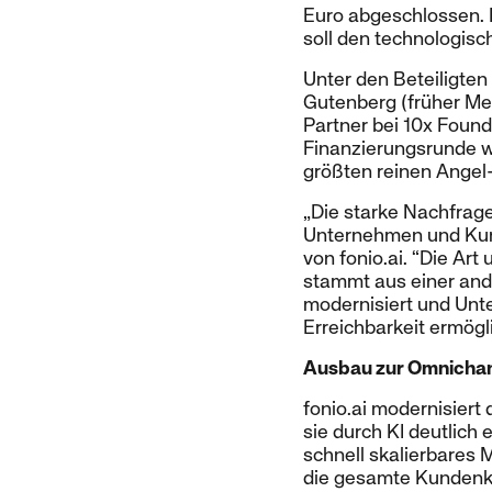
Euro abgeschlossen. 
soll den technologis
Unter den Beteiligte
Gutenberg (früher Met
Partner bei 10x Found
Finanzierungsrunde w
größten reinen Ange
„Die starke Nachfrage
Unternehmen und Kund
von fonio.ai. “Die Ar
stammt aus einer ande
modernisiert und Unte
Erreichbarkeit ermögli
Ausbau zur Omnicha
fonio.ai modernisier
sie durch KI deutlich 
schnell skalierbares M
die gesamte Kundenk