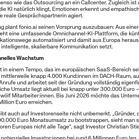
nso wie das Outsourcing an ein Callcenter. Zugleich ist d
 die KI natürlich klingt, Emotionen erkennt und empathisc
e reale Gesprächspartnerin agiert.
ng plant fonio.ai seinen Vorsprung auszubauen: Aus einer
eht eine umfassende Omnichannel-KI-Plattform, die künf
ationswege automatisiert und damit aus Europa heraus
 intelligente, skalierbare Kommunikation setzt.
hnelles Wachstum
it in einem Tempo, das im europäischen SaaS-Bereich sel
mittlerweile knapp 4.000 Kund:innen im DACH-Raum, aut
rufe und arbeitet seit der Gründung vollständig eigenfi
liche Umsatz liegt aktuell bei knapp unter 300.000 Euro –
wölf Mitarbeiter:innen. Bis Juni 2026 möchte das Unter
llion Euro erreichen.
ibt auch auf Investorenseite nicht unbemerkt. „Gründer, d
0.000 Euro Monatsumsatz zu bootstrappen, sieht man sel
ren Europas nicht alle Tage“, sagt Investor Christian Sti
otenzieller Investor:innen bei rund 6 Millionen Euro lag,