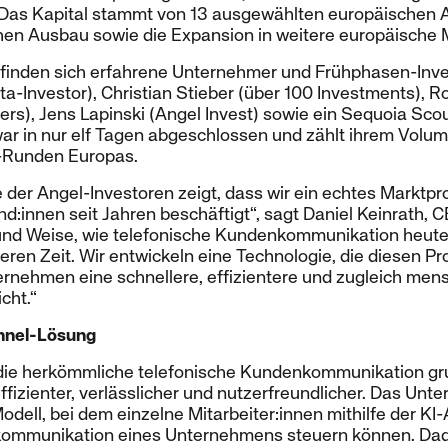
Das Kapital stammt von 13 ausgewählten europäischen 
chen Ausbau sowie die Expansion in weitere europäische 
n finden sich erfahrene Unternehmer und Frühphasen-Inve
a-Investor), Christian Stieber (über 100 Investments), R
ers), Jens Lapinski (Angel Invest) sowie ein Sequoia Scou
ar in nur elf Tagen abgeschlossen und zählt ihrem Volu
l-Runden Europas.
 der Angel-Investoren zeigt, dass wir ein echtes Marktpr
:innen seit Jahren beschäftigt“, sagt Daniel Keinrath, 
t und Weise, wie telefonische Kundenkommunikation heute o
ren Zeit. Wir entwickeln eine Technologie, die diesen P
rnehmen eine schnellere, effizientere und zugleich mens
cht.“
nnel-Lösung
t die herkömmliche telefonische Kundenkommunikation g
effizienter, verlässlicher und nutzerfreundlicher. Das Unt
odell, bei dem einzelne Mitarbeiter:innen mithilfe der KI
ommunikation eines Unternehmens steuern können. Dadu