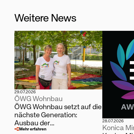
Weitere News
29.07.2026
ÖWG Wohnbau
ÖWG Wohnbau setzt auf die
nächste Generation:
Ausbau der
28.07.2026
Konica Mi
Kinderbetreuung und
Mehr erfahren