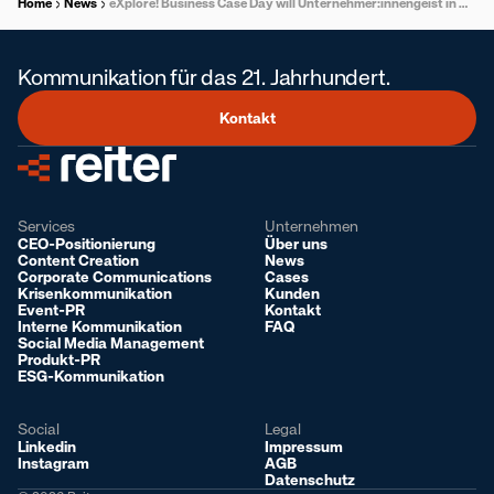
Home
News
eXplore! Business Case Day will Unternehmer:innengeist in Österreich frühzeitig fördern
Kommunikation für das 21. Jahrhundert.
Kontakt
Services
Unternehmen
CEO-Positionierung
Über uns
Content Creation
News
Corporate Communications
Cases
Krisenkommunikation
Kunden
Event-PR
Kontakt
Interne Kommunikation
FAQ
Social Media Management
Produkt-PR
ESG-Kommunikation
Social
Legal
Linkedin
Impressum
Instagram
AGB
Datenschutz