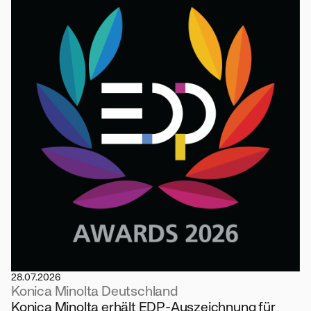
28.07.2026
Konica Minolta Deutschland
Konica Minolta erhält EDP-Auszeichnung für